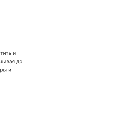
стить и
ешивая до
ары и