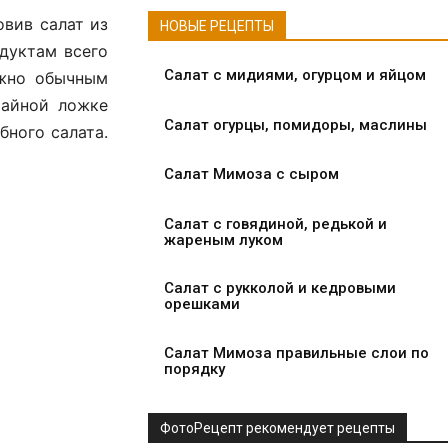
овив салат из
НОВЫЕ РЕЦЕПТЫ
дуктам всего
Салат с мидиями, огурцом и яйцом
ожно обычным
чайной ложке
Салат огурцы, помидоры, маслины
бного салата.
Салат Мимоза с сыром
Салат с говядиной, редькой и
жареным луком
Салат с рукколой и кедровыми
орешками
Салат Мимоза правильные слои по
порядку
ФотоРецепт рекомендует рецепты