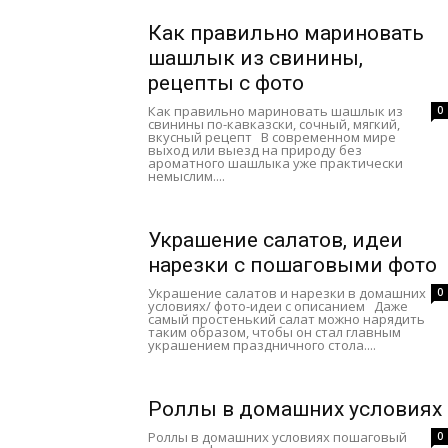
Как правильно мариновать
шашлык из свинины,
рецепты с фото
Как правильно мариновать шашлык из
0
свинины по-кавказски, сочный, мягкий,
вкусный рецепт В современном мире
выход или выезд на природу без
ароматного шашлыка уже практически
немыслим....
Украшение салатов, идеи
нарезки с пошаговыми фото
Украшение салатов и нарезки в домашних
0
условиях/ фото-идеи с описанием Даже
самый простенький салат можно нарядить
таким образом, чтобы он стал главным
украшением праздничного стола....
Роллы в домашних условиях
Роллы в домашних условиях пошаговый
0