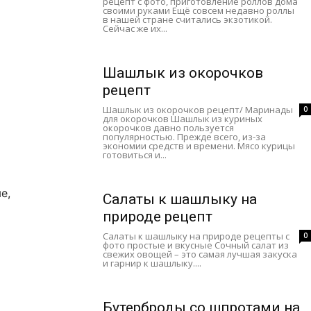
рецепт с фото, приготовление роллов дома
своими руками Ещё совсем недавно роллы
в нашей стране считались экзотикой.
Сейчас же их...
Шашлык из окорочков
рецепт
Шашлык из окорочков рецепт/ Маринады
0
для окорочков Шашлык из куриных
окорочков давно пользуется
популярностью. Прежде всего, из-за
экономии средств и времени. Мясо курицы
готовиться и...
е,
Салаты к шашлыку на
природе рецепт
Салаты к шашлыку на природе рецепты с
0
фото простые и вкусные Сочный салат из
свежих овощей – это самая лучшая закуска
и гарнир к шашлыку....
Бутерброды со шпротами на