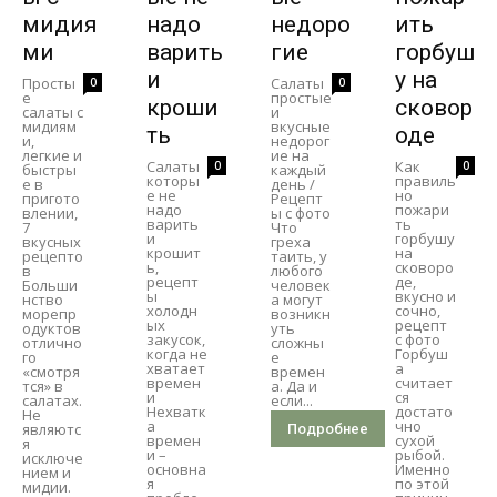
мидия
надо
недоро
ить
ми
варить
гие
горбуш
и
у на
Просты
Салаты
0
0
е
простые
кроши
сковор
салаты с
и
мидиям
вкусные
ть
оде
и,
недорог
легкие и
ие на
Салаты
Как
0
0
быстры
каждый
которы
правиль
е в
день /
е не
но
пригото
Рецепт
надо
пожари
влении,
ы с фото
варить
ть
7
Что
и
горбушу
вкусных
греха
крошит
на
рецепто
таить, у
ь,
сковоро
в
любого
рецепт
де,
Больши
человек
ы
вкусно и
нство
а могут
холодн
сочно,
морепр
возникн
ых
рецепт
одуктов
уть
закусок,
с фото
отлично
сложны
когда не
Горбуш
го
е
хватает
а
«смотря
времен
времен
считает
тся» в
а. Да и
и
ся
салатах.
если...
Нехватк
достато
Не
а
чно
являютс
Подробнее
времен
сухой
я
и –
рыбой.
исключе
основна
Именно
нием и
я
по этой
мидии.