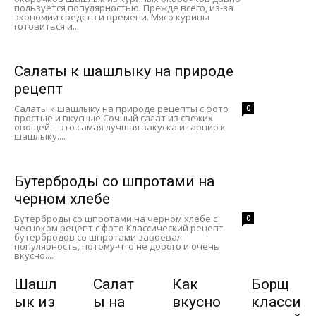
пользуется популярностью. Прежде всего, из-за
экономии средств и времени. Мясо курицы
готовиться и...
Салаты к шашлыку на природе
рецепт
Салаты к шашлыку на природе рецепты с фото
0
простые и вкусные Сочный салат из свежих
овощей – это самая лучшая закуска и гарнир к
шашлыку....
Бутерброды со шпротами на
черном хлебе
Бутерброды со шпротами на черном хлебе с
0
чесноком рецепт с фото Классический рецепт
бутербродов со шпротами завоевал
популярность, потому-что не дорого и очень
вкусно....
Шашл
Салат
Как
Борщ
ык из
ы на
вкусно
класси