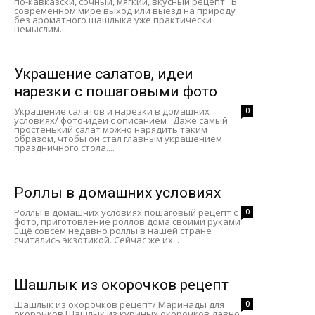
по-кавказски, сочный, мягкий, вкусный рецепт В
современном мире выход или выезд на природу
без ароматного шашлыка уже практически
немыслим....
Украшение салатов, идеи
нарезки с пошаговыми фото
Украшение салатов и нарезки в домашних
0
условиях/ фото-идеи с описанием Даже самый
простенький салат можно нарядить таким
образом, чтобы он стал главным украшением
праздничного стола....
Роллы в домашних условиях
Роллы в домашних условиях пошаговый рецепт с
0
фото, приготовление роллов дома своими руками
Ещё совсем недавно роллы в нашей стране
считались экзотикой. Сейчас же их...
Шашлык из окорочков рецепт
Шашлык из окорочков рецепт/ Маринады для
0
окорочков Шашлык из куриных окорочков давно