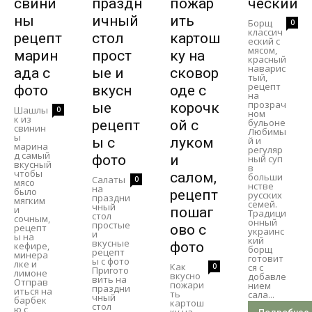
свини
праздн
пожар
ческий
ны
ичный
ить
Борщ
0
классич
рецепт
стол
картош
еский с
мясом,
марин
прост
ку на
красный
наварис
ада с
ые и
сковор
тый,
рецепт
фото
вкусн
оде с
на
прозрач
ые
корочк
Шашлы
0
ном
к из
бульоне
рецепт
ой с
свинин
Любимы
ы
ы с
луком
й и
марина
регуляр
д самый
фото
и
ный суп
вкусный
в
чтобы
салом,
больши
Салаты
0
мясо
нстве
на
было
рецепт
русских
праздни
мягким
семей.
чный
и
пошаг
Традици
стол
сочным,
онный
простые
рецепт
ово с
украинс
и
ы на
кий
вкусные
фото
кефире,
борщ
рецепт
минера
готовит
ы с фото
лке и
Как
0
ся с
Пригото
лимоне
вкусно
добавле
вить на
Отправ
пожари
нием
праздни
иться на
ть
сала...
чный
барбек
картош
стол
ю с