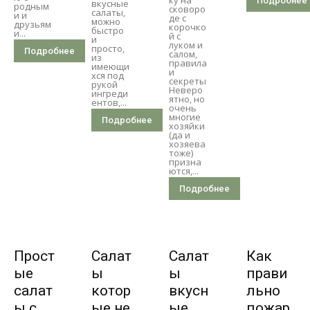
ку на
Подробнее
вкусные
родным
сковоро
салаты,
и и
де с
можно
друзьям
корочко
быстро
и...
й с
и
луком и
просто,
Подробнее
салом,
из
правила
имеющи
и
хся под
секреты
рукой
Неверо
ингреди
ятно, но
ентов,...
очень
многие
Подробнее
хозяйки
(да и
хозяева
тоже)
призна
ются,...
Подробнее
Прост
Салат
Салат
Как
ые
ы
ы
прави
салат
котор
вкусн
льно
ы с
ые не
ые
пожар