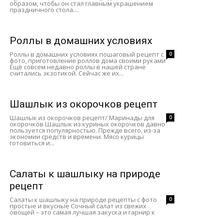
образом, чтобы он стал главным украшением
праздничного стола....
Роллы в домашних условиях
Роллы в домашних условиях пошаговый рецепт с
0
фото, приготовление роллов дома своими руками
Ещё совсем недавно роллы в нашей стране
считались экзотикой. Сейчас же их...
Шашлык из окорочков рецепт
Шашлык из окорочков рецепт/ Маринады для
0
окорочков Шашлык из куриных окорочков давно
пользуется популярностью. Прежде всего, из-за
экономии средств и времени. Мясо курицы
готовиться и...
Салаты к шашлыку на природе
рецепт
Салаты к шашлыку на природе рецепты с фото
0
простые и вкусные Сочный салат из свежих
овощей – это самая лучшая закуска и гарнир к