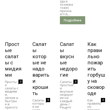
(да и
хозяева
тоже)
призна
ются,...
Подробнее
Прост
Салат
Салат
Как
ые
ы
ы
прави
салат
котор
вкусн
льно
ы с
ые не
ые
пожар
мидия
надо
недоро
ить
ми
варить
гие
горбуш
и
у на
Просты
Салаты
0
0
е
простые
кроши
сковор
салаты с
и
мидиям
вкусные
ть
оде
и,
недорог
легкие и
ие на
Салаты
Как
0
0
быстры
каждый
которы
правиль
е в
день /
е не
но
пригото
Рецепт
надо
пожари