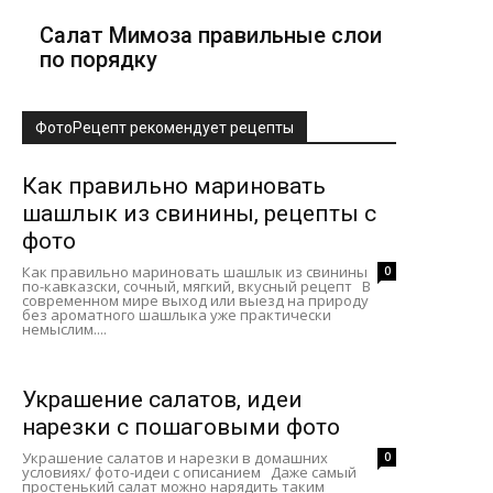
Салат Мимоза правильные слои
по порядку
ФотоРецепт рекомендует рецепты
Как правильно мариновать
шашлык из свинины, рецепты с
фото
Как правильно мариновать шашлык из свинины
0
по-кавказски, сочный, мягкий, вкусный рецепт В
современном мире выход или выезд на природу
без ароматного шашлыка уже практически
немыслим....
Украшение салатов, идеи
нарезки с пошаговыми фото
Украшение салатов и нарезки в домашних
0
условиях/ фото-идеи с описанием Даже самый
простенький салат можно нарядить таким