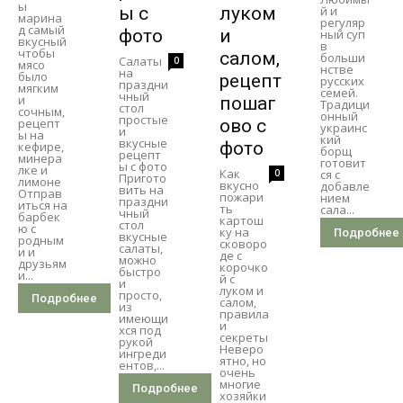
ы
ы с
луком
й и
марина
регуляр
д самый
фото
и
ный суп
вкусный
в
чтобы
салом,
больши
Салаты
0
мясо
нстве
на
было
рецепт
русских
праздни
мягким
семей.
чный
и
пошаг
Традици
стол
сочным,
онный
простые
рецепт
ово с
украинс
и
ы на
кий
вкусные
фото
кефире,
борщ
рецепт
минера
готовит
ы с фото
лке и
Как
0
ся с
Пригото
лимоне
вкусно
добавле
вить на
Отправ
пожари
нием
праздни
иться на
ть
сала...
чный
барбек
картош
стол
ю с
ку на
Подробнее
вкусные
родным
сковоро
салаты,
и и
де с
можно
друзьям
корочко
быстро
и...
й с
и
луком и
просто,
Подробнее
салом,
из
правила
имеющи
и
хся под
секреты
рукой
Неверо
ингреди
ятно, но
ентов,...
очень
многие
Подробнее
хозяйки