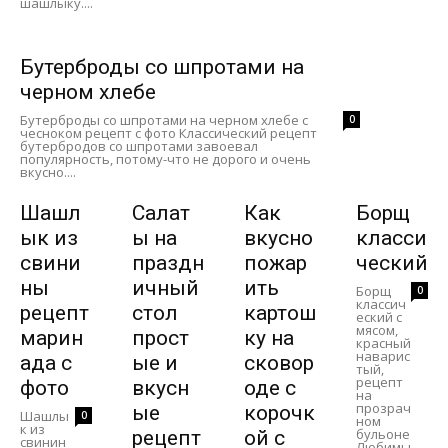
шашлыку....
Бутерброды со шпротами на
черном хлебе
Бутерброды со шпротами на черном хлебе с
0
чесноком рецепт с фото Классический рецепт
бутербродов со шпротами завоевал
популярность, потому-что не дорого и очень
вкусно....
Шашл
Салат
Как
Борщ
ык из
ы на
вкусно
класси
свини
праздн
пожар
ческий
ны
ичный
ить
Борщ
0
классич
рецепт
стол
картош
еский с
мясом,
марин
прост
ку на
красный
наварис
ада с
ые и
сковор
тый,
рецепт
фото
вкусн
оде с
на
прозрач
ые
корочк
Шашлы
0
ном
к из
бульоне
рецепт
ой с
свинин
Любимы