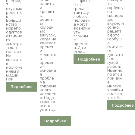
влении,
ы с фото
варить
ть
7
Что
и
горбушу
вкусных
греха
крошит
на
рецепто
таить, у
ь,
сковоро
в
любого
рецепт
де,
Больши
человек
ы
вкусно и
нство
а могут
холодн
сочно,
морепр
возникн
ых
рецепт
одуктов
уть
закусок,
с фото
отлично
сложны
когда не
Горбуш
го
е
хватает
а
«смотря
времен
времен
считает
тся» в
а. Да и
и
ся
салатах.
если...
Нехватк
достато
Не
а
чно
являютс
Подробнее
времен
сухой
я
и –
рыбой.
исключе
основна
Именно
нием и
я
по этой
мидии.
пробле
причин
При...
ма
е
совреме
многие
Подробнее
нного
хозяйки
человек
опасаю
а. Надо
тся её...
столько
всего
Подробнее
успеть,..
.
Подробнее