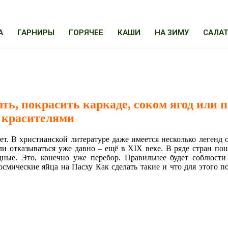
А
ГАРНИРЫ
ГОРЯЧЕЕ
КАШИ
НА ЗИМУ
САЛА
ать, покрасить каркаде, соком ягод или
красителями
ет. В христианской литературе даже имеется несколько легенд 
ли отказываться уже давно – ещё в XIX веке. В ряде стран по
ые. Это, конечно уже перебор. Правильнее будет соблюсти
мические яйца на Пасху Как сделать такие и что для этого по