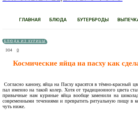
ГЛАВНАЯ
БЛЮДА
БУТЕРБРОДЫ
ВЫПЕЧК
БЛЮДА ИЗ КУРИЦЫ
304
0
Космические яйца на пасху как сдел
Согласно канону, яйца на Пасху красятся в тёмно-красный цв
пал именно на такой колер. Хотя от традиционного цвета ста
привычные нам куриные яйца вообще заменили на шоколадн
современными течениями и превратить ритуальную пищу в кос
чуть ниже.