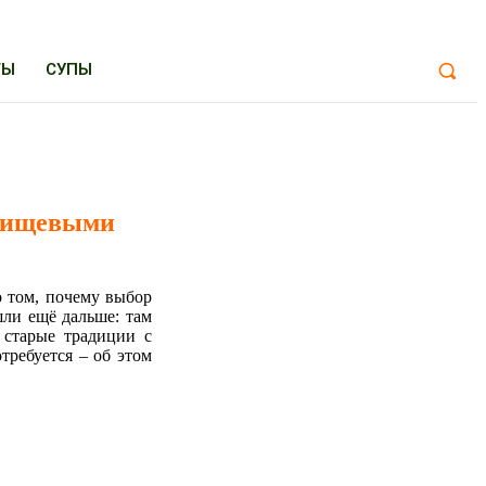
ТЫ
СУПЫ
 пищевыми
о том, почему выбор
шли ещё дальше: там
 старые традиции с
требуется – об этом