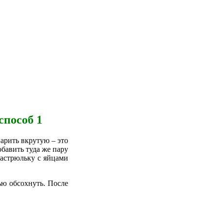
способ 1
арить вкрутую – это
обавить туда же пару
кастрюльку с яйцами
ью обсохнуть. После