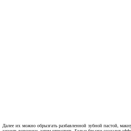
Далее их можно обрызгать разбавленной зубной пастой, мак
загнуть ворсинки, затем отпустить. Белые брызги создадут эффе