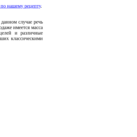
 по нашему рецепту
.
 данном случае речь
одаже имеется масса
целей и различные
вших классическими