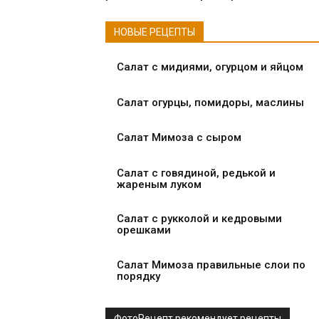
НОВЫЕ РЕЦЕПТЫ
Салат с мидиями, огурцом и яйцом
Салат огурцы, помидоры, маслины
Салат Мимоза с сыром
Салат с говядиной, редькой и
жареным луком
Салат с рукколой и кедровыми
орешками
Салат Мимоза правильные слои по
порядку
ФотоРецепт рекомендует рецепты