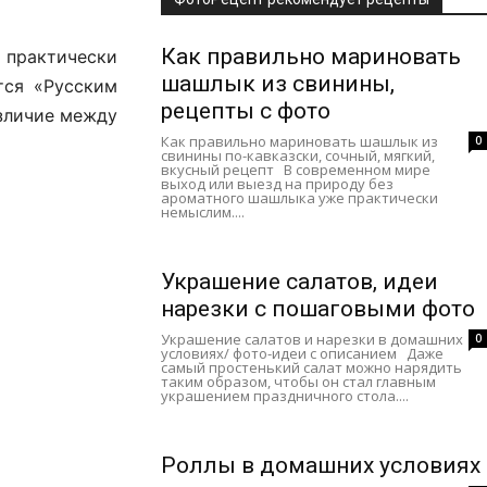
Как правильно мариновать
 практически
шашлык из свинины,
тся «Русским
рецепты с фото
азличие между
Как правильно мариновать шашлык из
0
свинины по-кавказски, сочный, мягкий,
вкусный рецепт В современном мире
выход или выезд на природу без
ароматного шашлыка уже практически
немыслим....
Украшение салатов, идеи
нарезки с пошаговыми фото
Украшение салатов и нарезки в домашних
0
условиях/ фото-идеи с описанием Даже
самый простенький салат можно нарядить
таким образом, чтобы он стал главным
украшением праздничного стола....
Роллы в домашних условиях