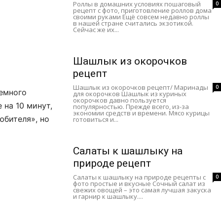
Роллы в домашних условиях пошаговый
0
рецепт с фото, приготовление роллов дома
своими руками Ещё совсем недавно роллы
в нашей стране считались экзотикой.
Сейчас же их...
Шашлык из окорочков
рецепт
Шашлык из окорочков рецепт/ Маринады
0
немного
для окорочков Шашлык из куриных
окорочков давно пользуется
 на 10 минут,
популярностью. Прежде всего, из-за
экономии средств и времени. Мясо курицы
юбителя», но
готовиться и...
Салаты к шашлыку на
природе рецепт
Салаты к шашлыку на природе рецепты с
0
фото простые и вкусные Сочный салат из
свежих овощей – это самая лучшая закуска
и гарнир к шашлыку....