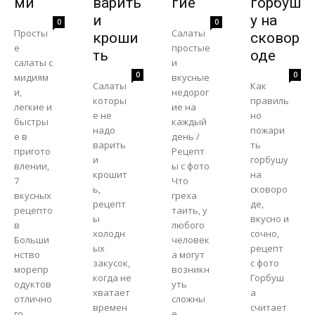
ми
варить
гие
горбуш
и
у на
0
0
Просты
Салаты
кроши
сковор
е
простые
ть
оде
салаты с
и
0
0
мидиям
вкусные
Салаты
Как
и,
недорог
которы
правиль
легкие и
ие на
е не
но
быстры
каждый
надо
пожари
е в
день /
варить
ть
пригото
Рецепт
и
горбушу
влении,
ы с фото
крошит
на
7
Что
ь,
сковоро
вкусных
греха
рецепт
де,
рецепто
таить, у
ы
вкусно и
в
любого
холодн
сочно,
Больши
человек
ых
рецепт
нство
а могут
закусок,
с фото
морепр
возникн
когда не
Горбуш
одуктов
уть
хватает
а
отлично
сложны
времен
считает
го
е