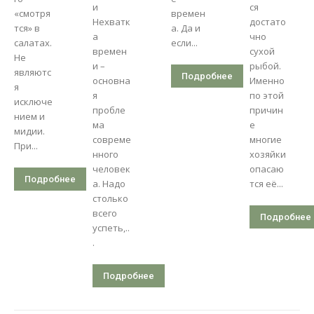
и
ся
«смотря
времен
Нехватк
достато
тся» в
а. Да и
а
чно
салатах.
если...
времен
сухой
Не
и –
рыбой.
являютс
Подробнее
основна
Именно
я
я
по этой
исключе
пробле
причин
нием и
ма
е
мидии.
совреме
многие
При...
нного
хозяйки
человек
опасаю
Подробнее
а. Надо
тся её...
столько
всего
Подробнее
успеть,..
.
Подробнее