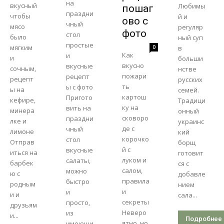
на
вкусный
Любимы
пошаг
праздни
чтобы
й и
ово с
чный
мясо
регуляр
фото
стол
было
ный суп
простые
мягким
0
в
Как
и
и
больши
вкусно
вкусные
сочным,
нстве
пожари
рецепт
рецепт
русских
ть
ы с фото
ы на
семей.
картош
Пригото
кефире,
Традици
ку на
вить на
минера
онный
сковоро
праздни
лке и
украинс
де с
чный
лимоне
кий
корочко
стол
Отправ
борщ
й с
вкусные
иться на
готовит
луком и
салаты,
барбек
ся с
салом,
можно
ю с
добавле
правила
быстро
родным
нием
и
и
и и
сала...
секреты
просто,
друзьям
Неверо
из
и...
Подробнее
ятно, но
имеющи