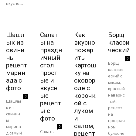
вкусно....
Шашл
Салат
Как
Борщ
ык из
ы на
вкусно
класси
свини
праздн
пожар
ческий
ны
ичный
ить
0
Борщ
рецепт
стол
картош
классич
марин
прост
ку на
еский с
ада с
ые и
сковор
мясом,
фото
вкусн
оде с
красный
ые
корочк
наварис
0
Шашлы
тый,
рецепт
ой с
к из
рецепт
ы с
луком
свинин
на
фото
и
ы
прозрач
салом,
марина
ном
0
Салаты
рецепт
д самый
бульоне