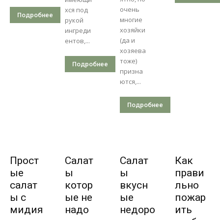
очень
хся под
Подробнее
многие
рукой
хозяйки
ингреди
(да и
ентов,...
хозяева
тоже)
Подробнее
призна
ются,...
Подробнее
Прост
Салат
Салат
Как
ые
ы
ы
прави
салат
котор
вкусн
льно
ы с
ые не
ые
пожар
мидия
надо
недоро
ить