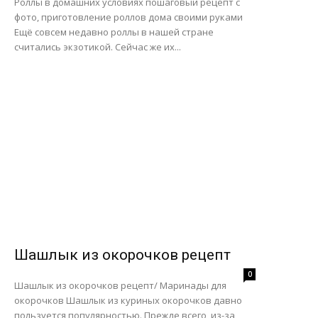
Роллы в домашних условиях пошаговый рецепт с
фото, приготовление роллов дома своими руками
Ещё совсем недавно роллы в нашей стране
считались экзотикой. Сейчас же их...
Шашлык из окорочков рецепт
0
Шашлык из окорочков рецепт/ Маринады для
окорочков Шашлык из куриных окорочков давно
пользуется популярностью. Прежде всего, из-за