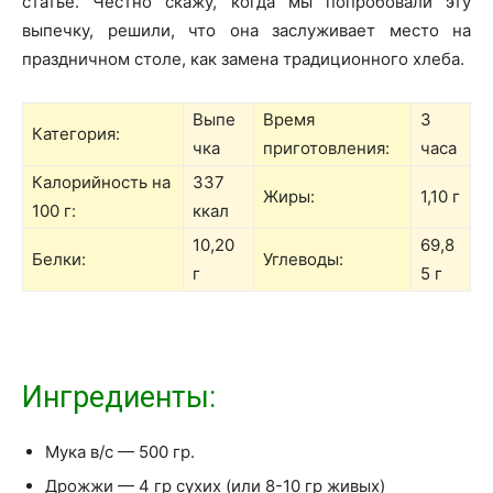
статье. Честно скажу, когда мы попробовали эту
выпечку, решили, что она заслуживает место на
праздничном столе, как замена традиционного хлеба.
Выпе
Время
3
Категория:
чка
приготовления:
часа
Калорийность на
337
Жиры:
1,10 г
100 г:
ккал
10,20
69,8
Белки:
Углеводы:
г
5 г
Ингредиенты:
Мука в/с — 500 гр.
Дрожжи — 4 гр сухих (или 8-10 гр живых)