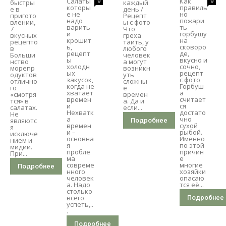
Салаты
Как
0
0
быстры
каждый
которы
правиль
е в
день /
е не
но
пригото
Рецепт
надо
пожари
влении,
ы с фото
варить
ть
7
Что
и
горбушу
вкусных
греха
крошит
на
рецепто
таить, у
ь,
сковоро
в
любого
рецепт
де,
Больши
человек
ы
вкусно и
нство
а могут
холодн
сочно,
морепр
возникн
ых
рецепт
одуктов
уть
закусок,
с фото
отлично
сложны
когда не
Горбуш
го
е
хватает
а
«смотря
времен
времен
считает
тся» в
а. Да и
и
ся
салатах.
если...
Нехватк
достато
Не
а
чно
являютс
Подробнее
времен
сухой
я
и –
рыбой.
исключе
основна
Именно
нием и
я
по этой
мидии.
пробле
причин
При...
ма
е
совреме
многие
Подробнее
нного
хозяйки
человек
опасаю
а. Надо
тся её...
столько
всего
Подробнее
успеть,..
.
Подробнее