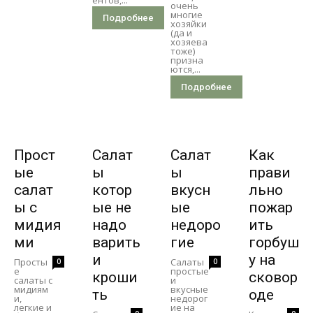
ентов,...
очень
многие
Подробнее
хозяйки
(да и
хозяева
тоже)
призна
ются,...
Подробнее
Прост
Салат
Салат
Как
ые
ы
ы
прави
салат
котор
вкусн
льно
ы с
ые не
ые
пожар
мидия
надо
недоро
ить
ми
варить
гие
горбуш
и
у на
Просты
Салаты
0
0
е
простые
кроши
сковор
салаты с
и
мидиям
вкусные
ть
оде
и,
недорог
легкие и
ие на