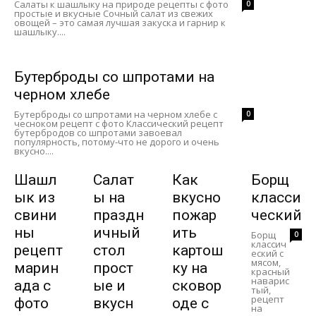
Салаты к шашлыку на природе рецепты с фото
0
простые и вкусные Сочный салат из свежих
овощей – это самая лучшая закуска и гарнир к
шашлыку....
Бутерброды со шпротами на
черном хлебе
Бутерброды со шпротами на черном хлебе с
0
чесноком рецепт с фото Классический рецепт
бутербродов со шпротами завоевал
популярность, потому-что не дорого и очень
вкусно....
Шашл
Салат
Как
Борщ
ык из
ы на
вкусно
класси
свини
праздн
пожар
ческий
ны
ичный
ить
Борщ
0
классич
рецепт
стол
картош
еский с
мясом,
марин
прост
ку на
красный
наварис
ада с
ые и
сковор
тый,
рецепт
фото
вкусн
оде с
на