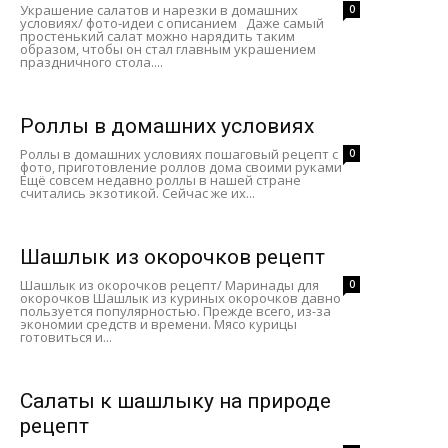
Украшение салатов и нарезки в домашних
0
условиях/ фото-идеи с описанием Даже самый
простенький салат можно нарядить таким
образом, чтобы он стал главным украшением
праздничного стола....
Роллы в домашних условиях
Роллы в домашних условиях пошаговый рецепт с
0
фото, приготовление роллов дома своими руками
Ещё совсем недавно роллы в нашей стране
считались экзотикой. Сейчас же их...
Шашлык из окорочков рецепт
Шашлык из окорочков рецепт/ Маринады для
0
окорочков Шашлык из куриных окорочков давно
пользуется популярностью. Прежде всего, из-за
экономии средств и времени. Мясо курицы
готовиться и...
Салаты к шашлыку на природе
рецепт