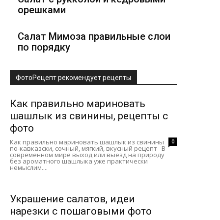
орешками
Салат Мимоза правильные слои
по порядку
ФотоРецепт рекомендует рецепты
Как правильно мариновать
шашлык из свинины, рецепты с
фото
Как правильно мариновать шашлык из свинины
0
по-кавказски, сочный, мягкий, вкусный рецепт В
современном мире выход или выезд на природу
без ароматного шашлыка уже практически
немыслим....
Украшение салатов, идеи
нарезки с пошаговыми фото