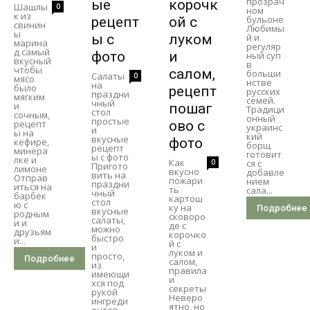
прозрач
ые
корочк
Шашлы
0
ном
к из
бульоне
рецепт
ой с
свинин
Любимы
ы
ы с
луком
й и
марина
регуляр
д самый
фото
и
ный суп
вкусный
в
чтобы
салом,
больши
Салаты
0
мясо
нстве
на
было
рецепт
русских
праздни
мягким
семей.
чный
и
пошаг
Традици
стол
сочным,
онный
простые
рецепт
ово с
украинс
и
ы на
кий
вкусные
фото
кефире,
борщ
рецепт
минера
готовит
ы с фото
лке и
Как
0
ся с
Пригото
лимоне
вкусно
добавле
вить на
Отправ
пожари
нием
праздни
иться на
ть
сала...
чный
барбек
картош
стол
ю с
ку на
Подробнее
вкусные
родным
сковоро
салаты,
и и
де с
можно
друзьям
корочко
быстро
и...
й с
и
луком и
просто,
Подробнее
салом,
из
правила
имеющи
и
хся под
секреты
рукой
Неверо
ингреди
ятно, но