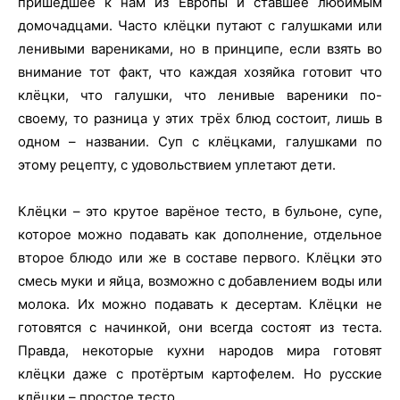
пришедшее к нам из Европы и ставшее любимым
домочадцами. Часто клёцки путают с галушками или
ленивыми варениками, но в принципе, если взять во
внимание тот факт, что каждая хозяйка готовит что
клёцки, что галушки, что ленивые вареники по-
своему, то разница у этих трёх блюд состоит, лишь в
одном – названии. Суп с клёцками, галушками по
этому рецепту, с удовольствием уплетают дети.
Клёцки – это крутое варёное тесто, в бульоне, супе,
которое можно подавать как дополнение, отдельное
второе блюдо или же в составе первого. Клёцки это
смесь муки и яйца, возможно с добавлением воды или
молока. Их можно подавать к десертам. Клёцки не
готовятся с начинкой, они всегда состоят из теста.
Правда, некоторые кухни народов мира готовят
клёцки даже с протёртым картофелем. Но русские
клёцки – простое тесто.