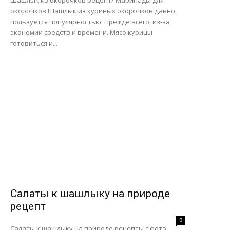
Шашлык из окорочков рецепт/ Маринады для
окорочков Шашлык из куриных окорочков давно
пользуется популярностью. Прежде всего, из-за
экономии средств и времени. Мясо курицы
готовиться и...
Салаты к шашлыку на природе
рецепт
0
Салаты к шашлыку на природе рецепты с фото