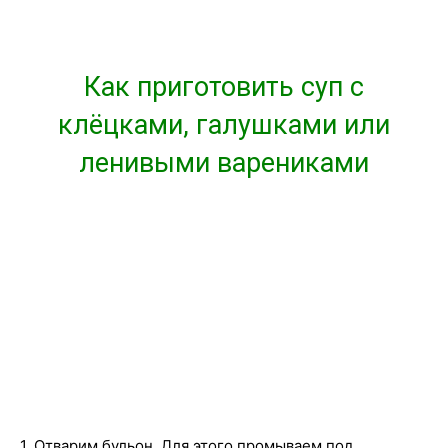
Как приготовить суп с
клёцками, галушками или
ленивыми варениками
1. Отварим бульон. Для этого промываем под