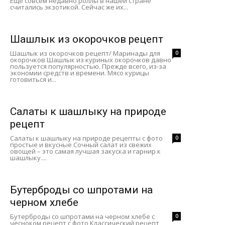
Ещё совсем недавно роллы в нашей стране
считались экзотикой. Сейчас же их...
Шашлык из окорочков рецепт
Шашлык из окорочков рецепт/ Маринады для
0
окорочков Шашлык из куриных окорочков давно
пользуется популярностью. Прежде всего, из-за
экономии средств и времени. Мясо курицы
готовиться и...
Салаты к шашлыку на природе
рецепт
Салаты к шашлыку на природе рецепты с фото
0
простые и вкусные Сочный салат из свежих
овощей – это самая лучшая закуска и гарнир к
шашлыку....
Бутерброды со шпротами на
черном хлебе
Бутерброды со шпротами на черном хлебе с
0
чесноком рецепт с фото Классический рецепт