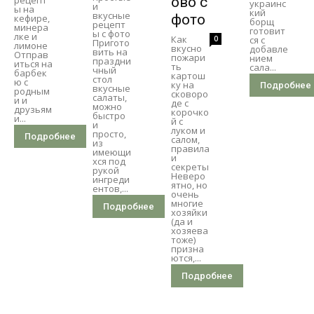
рецепт
ово с
украинс
и
ы на
кий
вкусные
фото
кефире,
борщ
рецепт
минера
готовит
ы с фото
лке и
Как
0
ся с
Пригото
лимоне
вкусно
добавле
вить на
Отправ
пожари
нием
праздни
иться на
ть
сала...
чный
барбек
картош
стол
ю с
ку на
Подробнее
вкусные
родным
сковоро
салаты,
и и
де с
можно
друзьям
корочко
быстро
и...
й с
и
луком и
просто,
Подробнее
салом,
из
правила
имеющи
и
хся под
секреты
рукой
Неверо
ингреди
ятно, но
ентов,...
очень
многие
Подробнее
хозяйки
(да и
хозяева
тоже)
призна
ются,...
Подробнее