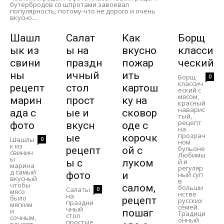
бутербродов со шпротами завоевал
популярность, потому-что не дорого и очень
вкусно....
Шашл
Салат
Как
Борщ
ык из
ы на
вкусно
класси
свини
праздн
пожар
ческий
ны
ичный
ить
Борщ
0
классич
рецепт
стол
картош
еский с
мясом,
марин
прост
ку на
красный
наварис
ада с
ые и
сковор
тый,
рецепт
фото
вкусн
оде с
на
прозрач
ые
корочк
Шашлы
0
ном
к из
бульоне
рецепт
ой с
свинин
Любимы
ы
ы с
луком
й и
марина
регуляр
д самый
фото
и
ный суп
вкусный
в
чтобы
салом,
больши
Салаты
0
мясо
нстве
на
было
рецепт
русских
праздни
мягким
семей.
чный
и
пошаг
Традици
стол
сочным,
онный
простые