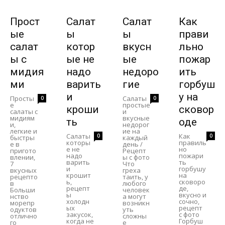
Прост
Салат
Салат
Как
ые
ы
ы
прави
салат
котор
вкусн
льно
ы с
ые не
ые
пожар
мидия
надо
недоро
ить
ми
варить
гие
горбуш
и
у на
Просты
Салаты
0
0
е
простые
кроши
сковор
салаты с
и
мидиям
вкусные
ть
оде
и,
недорог
легкие и
ие на
Салаты
Как
0
0
быстры
каждый
которы
правиль
е в
день /
е не
но
пригото
Рецепт
надо
пожари
влении,
ы с фото
варить
ть
7
Что
и
горбушу
вкусных
греха
крошит
на
рецепто
таить, у
ь,
сковоро
в
любого
рецепт
де,
Больши
человек
ы
вкусно и
нство
а могут
холодн
сочно,
морепр
возникн
ых
рецепт
одуктов
уть
закусок,
с фото
отлично
сложны
когда не
Горбуш
го
е