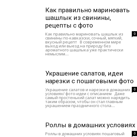
Как правильно мариновать
шашлык из свинины,
рецепты с фото
Как правильно мариновать шашлык из
0
свинины по-кавказски, сочный, мягкий,
вкусный рецепт В современном мире
выход или выезд на природу без
ароматного шашлыка уже практически
немыслим....
Украшение салатов, идеи
нарезки с пошаговыми фото
Украшение салатов и нарезки в домашних
0
условиях/ фото-идеи с описанием Даже
самый простенький салат можно нарядить
таким образом, чтобы он стал главным
украшением праздничного стола....
Роллы в домашних условиях
Роллы в домашних условиях пошаговый
0