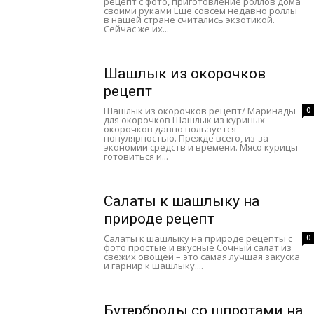
рецепт с фото, приготовление роллов дома
своими руками Ещё совсем недавно роллы
в нашей стране считались экзотикой.
Сейчас же их...
Шашлык из окорочков
рецепт
Шашлык из окорочков рецепт/ Маринады
0
для окорочков Шашлык из куриных
окорочков давно пользуется
популярностью. Прежде всего, из-за
экономии средств и времени. Мясо курицы
готовиться и...
Салаты к шашлыку на
природе рецепт
Салаты к шашлыку на природе рецепты с
0
фото простые и вкусные Сочный салат из
свежих овощей – это самая лучшая закуска
и гарнир к шашлыку....
Бутерброды со шпротами на