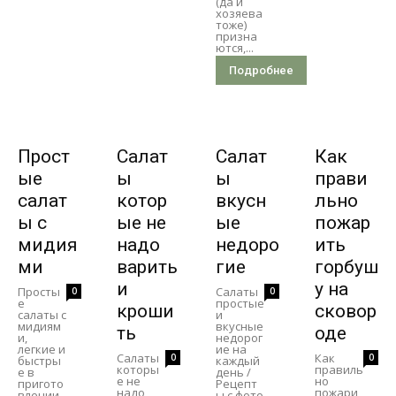
(да и
хозяева
тоже)
призна
ются,...
Подробнее
Прост
Салат
Салат
Как
ые
ы
ы
прави
салат
котор
вкусн
льно
ы с
ые не
ые
пожар
мидия
надо
недоро
ить
ми
варить
гие
горбуш
и
у на
Просты
Салаты
0
0
е
простые
кроши
сковор
салаты с
и
мидиям
вкусные
ть
оде
и,
недорог
легкие и
ие на
Салаты
Как
0
0
быстры
каждый
которы
правиль
е в
день /
е не
но
пригото
Рецепт
надо
пожари
влении,
ы с фото