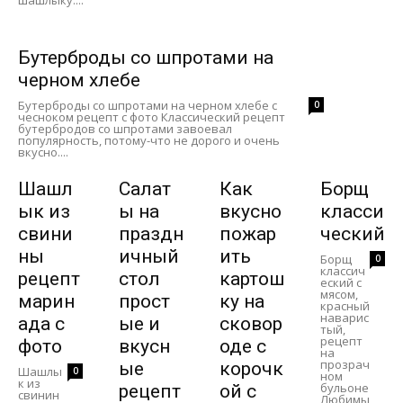
шашлыку....
Бутерброды со шпротами на
черном хлебе
Бутерброды со шпротами на черном хлебе с
0
чесноком рецепт с фото Классический рецепт
бутербродов со шпротами завоевал
популярность, потому-что не дорого и очень
вкусно....
Шашл
Салат
Как
Борщ
ык из
ы на
вкусно
класси
свини
праздн
пожар
ческий
ны
ичный
ить
Борщ
0
классич
рецепт
стол
картош
еский с
мясом,
марин
прост
ку на
красный
наварис
ада с
ые и
сковор
тый,
рецепт
фото
вкусн
оде с
на
прозрач
ые
корочк
Шашлы
0
ном
к из
бульоне
рецепт
ой с
свинин
Любимы