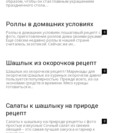
образом, чтобы он стал главным украшением
праздничного стола....
Роллы в домашних условиях
Роллы в домашних условиях пошаговый рецепт с
0
фото, приготовление роллов дома своими руками
Ещё совсем недавно роллы в нашей стране
считались экзотикой. Сейчас же их...
Шашлык из окорочков рецепт
Шашлык из окорочков рецепт/ Маринады для
0
окорочков Шашлык из куриных окорочков давно
пользуется популярностью. Прежде всего, из-за
экономии средств и времени. Мясо курицы
готовиться и...
Салаты к шашлыку на природе
рецепт
Салаты к шашлыку на природе рецепты с фото
0
простые и вкусные Сочный салат из свежих
овощей – это самая лучшая закуска и гарнир к