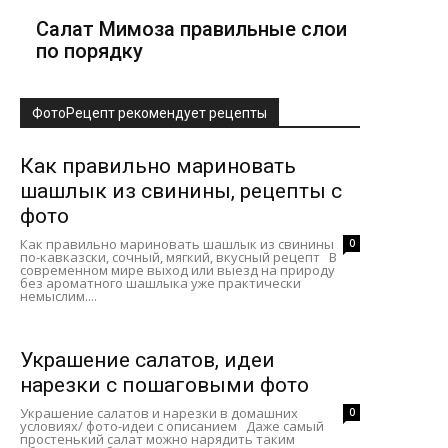
Салат Мимоза правильные слои
по порядку
ФотоРецепт рекомендует рецепты
Как правильно мариновать
шашлык из свинины, рецепты с
фото
Как правильно мариновать шашлык из свинины
0
по-кавказски, сочный, мягкий, вкусный рецепт В
современном мире выход или выезд на природу
без ароматного шашлыка уже практически
немыслим....
Украшение салатов, идеи
нарезки с пошаговыми фото
Украшение салатов и нарезки в домашних
0
условиях/ фото-идеи с описанием Даже самый
простенький салат можно нарядить таким