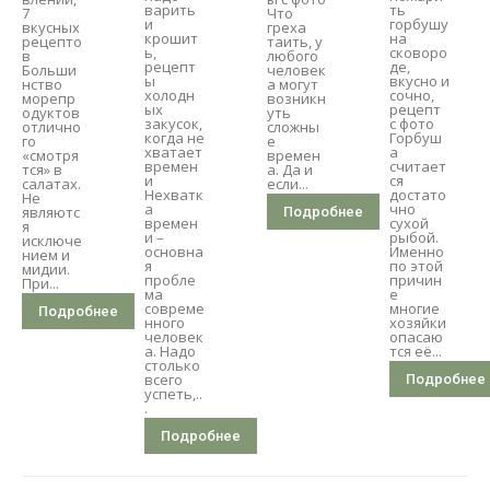
варить
ть
7
Что
и
горбушу
вкусных
греха
крошит
на
рецепто
таить, у
ь,
сковоро
в
любого
рецепт
де,
Больши
человек
ы
вкусно и
нство
а могут
холодн
сочно,
морепр
возникн
ых
рецепт
одуктов
уть
закусок,
с фото
отлично
сложны
когда не
Горбуш
го
е
хватает
а
«смотря
времен
времен
считает
тся» в
а. Да и
и
ся
салатах.
если...
Нехватк
достато
Не
а
чно
являютс
Подробнее
времен
сухой
я
и –
рыбой.
исключе
основна
Именно
нием и
я
по этой
мидии.
пробле
причин
При...
ма
е
совреме
многие
Подробнее
нного
хозяйки
человек
опасаю
а. Надо
тся её...
столько
всего
Подробнее
успеть,..
.
Подробнее