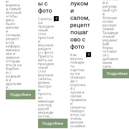
ы
ы с
луком
й и
марина
регуляр
д самый
фото
и
ный суп
вкусный
в
чтобы
салом,
больши
Салаты
0
мясо
нстве
на
было
рецепт
русских
праздни
мягким
семей.
чный
и
пошаг
Традици
стол
сочным,
онный
простые
рецепт
ово с
украинс
и
ы на
кий
вкусные
фото
кефире,
борщ
рецепт
минера
готовит
ы с фото
лке и
Как
0
ся с
Пригото
лимоне
вкусно
добавле
вить на
Отправ
пожари
нием
праздни
иться на
ть
сала...
чный
барбек
картош
стол
ю с
ку на
Подробнее
вкусные
родным
сковоро
салаты,
и и
де с
можно
друзьям
корочко
быстро
и...
й с
и
луком и
просто,
Подробнее
салом,
из
правила
имеющи
и
хся под
секреты
рукой
Неверо
ингреди
ятно, но
ентов,...
очень
многие
Подробнее
хозяйки