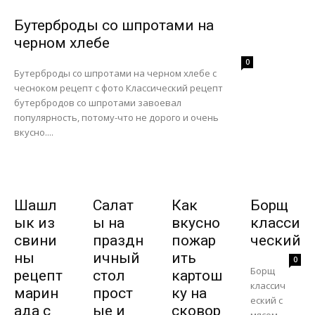
Бутерброды со шпротами на
черном хлебе
0
Бутерброды со шпротами на черном хлебе с
чесноком рецепт с фото Классический рецепт
бутербродов со шпротами завоевал
популярность, потому-что не дорого и очень
вкусно....
Шашл
Салат
Как
Борщ
ык из
ы на
вкусно
класси
свини
праздн
пожар
ческий
ны
ичный
ить
0
Борщ
рецепт
стол
картош
классич
марин
прост
ку на
еский с
ада с
ые и
сковор