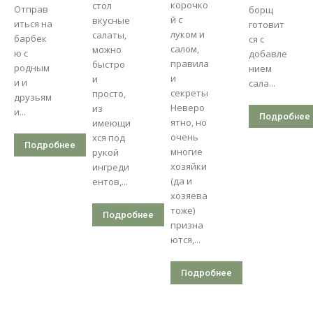
корочко
стол
Отправ
борщ
й с
вкусные
иться на
готовит
луком и
салаты,
барбек
ся с
салом,
можно
ю с
добавле
правила
быстро
родным
нием
и
и
и и
сала...
секреты
просто,
друзьям
Неверо
из
и...
Подробнее
ятно, но
имеющи
очень
хся под
Подробнее
многие
рукой
хозяйки
ингреди
(да и
ентов,...
хозяева
тоже)
Подробнее
призна
ются,...
Подробнее