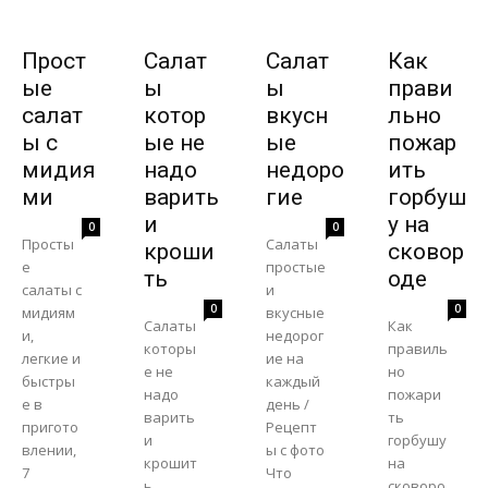
Прост
Салат
Салат
Как
ые
ы
ы
прави
салат
котор
вкусн
льно
ы с
ые не
ые
пожар
мидия
надо
недоро
ить
ми
варить
гие
горбуш
и
у на
0
0
Просты
Салаты
кроши
сковор
е
простые
ть
оде
салаты с
и
0
0
мидиям
вкусные
Салаты
Как
и,
недорог
которы
правиль
легкие и
ие на
е не
но
быстры
каждый
надо
пожари
е в
день /
варить
ть
пригото
Рецепт
и
горбушу
влении,
ы с фото
крошит
на
7
Что
ь,
сковоро