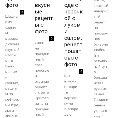
мясом,
фото
вкусн
оде с
красный
ые
корочк
наварис
0
Шашлы
тый,
рецепт
ой с
к из
рецепт
ы с
луком
свинин
на
фото
и
ы
прозрач
салом,
марина
ном
0
Салаты
рецепт
д самый
бульоне
на
вкусный
Любимы
пошаг
праздни
чтобы
й и
ово с
чный
мясо
регуляр
фото
стол
было
ный суп
простые
мягким
0
в
Как
и
и
больши
вкусно
вкусные
сочным,
нстве
пожари
рецепт
рецепт
русских
ть
ы с фото
ы на
семей.
картош
Пригото
кефире,
Традици
ку на
вить на
минера
онный
сковоро
праздни
лке и
украинс
де с
чный
лимоне
кий