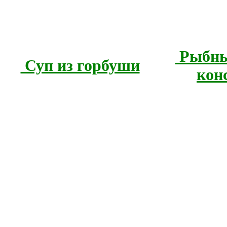
Рыбны
Суп из горбуши
кон