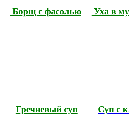
Борщ с фасолью
Уха в м
Гречневый суп
Суп с 