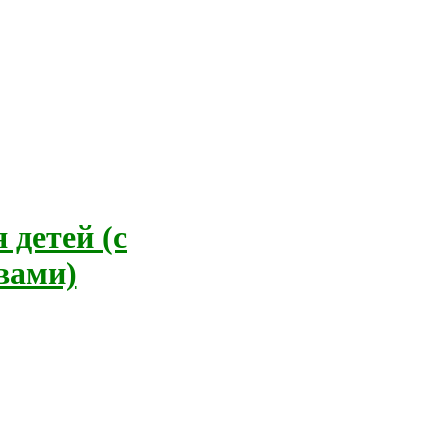
 детей (с
вами)