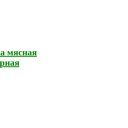
а мясная
орная