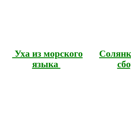
Уха из морского
Солянк
языка
сб