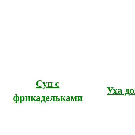
Суп с
Уха д
фрикадельками