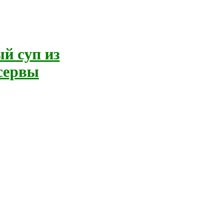
й суп из
сервы