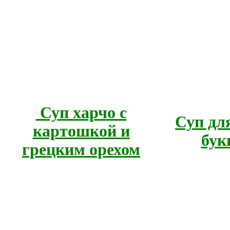
Суп харчо с
Суп для
картошкой и
бук
грецким орехом