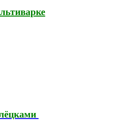
ультиварке
клёцками