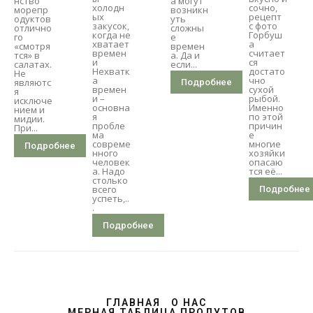
нство
а могут
холодн
сочно,
морепр
возникн
ых
рецепт
одуктов
уть
закусок,
с фото
отлично
сложны
когда не
Горбуш
го
е
хватает
а
«смотря
времен
времен
считает
тся» в
а. Да и
и
ся
салатах.
если...
Нехватк
достато
Не
а
чно
являютс
Подробнее
времен
сухой
я
и –
рыбой.
исключе
основна
Именно
нием и
я
по этой
мидии.
пробле
причин
При...
ма
е
совреме
многие
Подробнее
нного
хозяйки
человек
опасаю
а. Надо
тся её...
столько
всего
Подробнее
успеть,..
.
Подробнее
ГЛАВНАЯ
О НАС
МЕРНАЯ ТАБЛИЦА ПРОДУТОВ