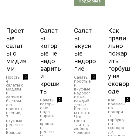
Подробнее
Прост
Салат
Салат
Как
ые
ы
ы
прави
салат
котор
вкусн
льно
ы с
ые не
ые
пожар
мидия
надо
недоро
ить
ми
варить
гие
горбуш
и
у на
Просты
Салаты
0
0
е
простые
кроши
сковор
салаты с
и
мидиям
вкусные
ть
оде
и,
недорог
легкие и
ие на
Салаты
Как
0
0
быстры
каждый
которы
правиль
е в
день /
е не
но
пригото
Рецепт
надо
пожари
влении,
ы с фото
варить
ть
7
Что
и
горбушу
вкусных
греха
крошит
на
рецепто
таить, у
ь,
сковоро
в
любого
рецепт
де,
Больши
человек
ы
вкусно и