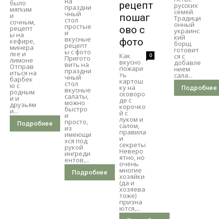
на
было
рецепт
русских
праздни
мягким
семей.
чный
и
пошаг
Традици
стол
сочным,
онный
простые
рецепт
ово с
украинс
и
ы на
кий
вкусные
фото
кефире,
борщ
рецепт
минера
готовит
ы с фото
лке и
Как
0
ся с
Пригото
лимоне
вкусно
добавле
вить на
Отправ
пожари
нием
праздни
иться на
ть
сала...
чный
барбек
картош
стол
ю с
ку на
Подробнее
вкусные
родным
сковоро
салаты,
и и
де с
можно
друзьям
корочко
быстро
и...
й с
и
луком и
просто,
Подробнее
салом,
из
правила
имеющи
и
хся под
секреты
рукой
Неверо
ингреди
ятно, но
ентов,...
очень
многие
Подробнее
хозяйки
(да и
хозяева
тоже)
призна
ются,...