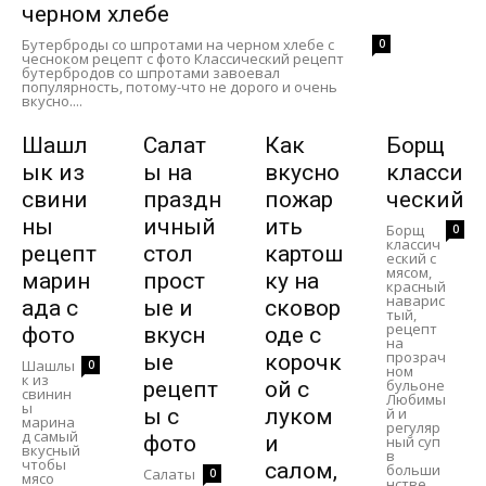
черном хлебе
Бутерброды со шпротами на черном хлебе с
0
чесноком рецепт с фото Классический рецепт
бутербродов со шпротами завоевал
популярность, потому-что не дорого и очень
вкусно....
Шашл
Салат
Как
Борщ
ык из
ы на
вкусно
класси
свини
праздн
пожар
ческий
ны
ичный
ить
Борщ
0
классич
рецепт
стол
картош
еский с
мясом,
марин
прост
ку на
красный
наварис
ада с
ые и
сковор
тый,
рецепт
фото
вкусн
оде с
на
прозрач
ые
корочк
Шашлы
0
ном
к из
бульоне
рецепт
ой с
свинин
Любимы
ы
ы с
луком
й и
марина
регуляр
д самый
фото
и
ный суп
вкусный
в
чтобы
салом,
больши
Салаты
0
мясо
нстве