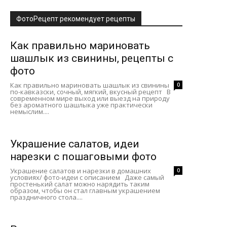
ФотоРецепт рекомендует рецепты
Как правильно мариновать
шашлык из свинины, рецепты с
фото
Как правильно мариновать шашлык из свинины
0
по-кавказски, сочный, мягкий, вкусный рецепт В
современном мире выход или выезд на природу
без ароматного шашлыка уже практически
немыслим....
Украшение салатов, идеи
нарезки с пошаговыми фото
Украшение салатов и нарезки в домашних
0
условиях/ фото-идеи с описанием Даже самый
простенький салат можно нарядить таким
образом, чтобы он стал главным украшением
праздничного стола....