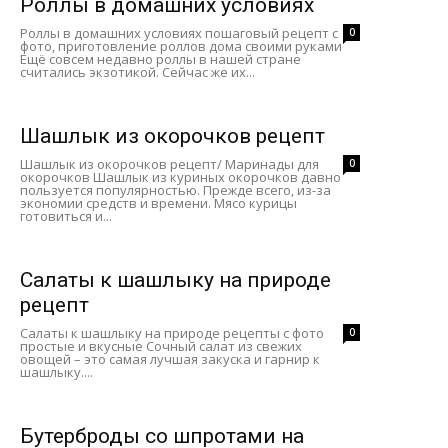
Роллы в домашних условиях
Роллы в домашних условиях пошаговый рецепт с
0
фото, приготовление роллов дома своими руками
Ещё совсем недавно роллы в нашей стране
считались экзотикой. Сейчас же их...
Шашлык из окорочков рецепт
Шашлык из окорочков рецепт/ Маринады для
0
окорочков Шашлык из куриных окорочков давно
пользуется популярностью. Прежде всего, из-за
экономии средств и времени. Мясо курицы
готовиться и...
Салаты к шашлыку на природе
рецепт
Салаты к шашлыку на природе рецепты с фото
0
простые и вкусные Сочный салат из свежих
овощей – это самая лучшая закуска и гарнир к
шашлыку....
Бутерброды со шпротами на