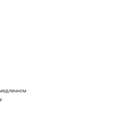
 медленном
у.