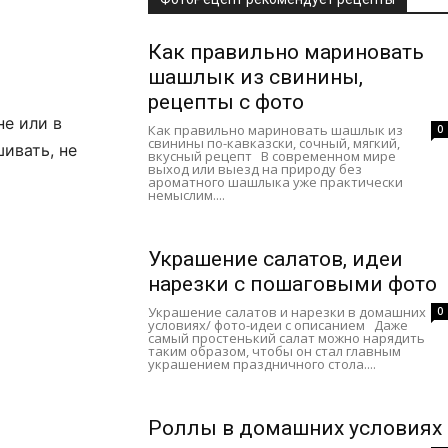
Как правильно мариновать
шашлык из свинины,
рецепты с фото
не или в
Как правильно мариновать шашлык из
0
свинины по-кавказски, сочный, мягкий,
ивать, не
вкусный рецепт В современном мире
выход или выезд на природу без
ароматного шашлыка уже практически
немыслим....
Украшение салатов, идеи
нарезки с пошаговыми фото
Украшение салатов и нарезки в домашних
0
условиях/ фото-идеи с описанием Даже
самый простенький салат можно нарядить
таким образом, чтобы он стал главным
украшением праздничного стола....
Роллы в домашних условиях