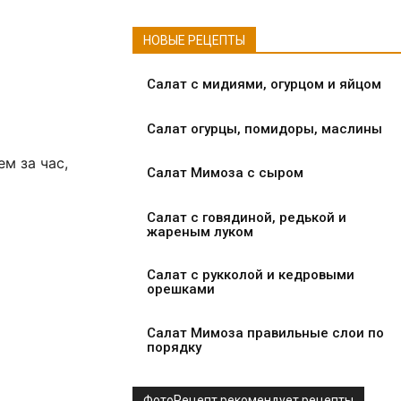
НОВЫЕ РЕЦЕПТЫ
Салат с мидиями, огурцом и яйцом
Салат огурцы, помидоры, маслины
м за час,
Салат Мимоза с сыром
Салат с говядиной, редькой и
жареным луком
Салат с рукколой и кедровыми
орешками
Салат Мимоза правильные слои по
порядку
ФотоРецепт рекомендует рецепты