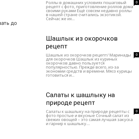
Роллы в домашних условиях пошаговый
0
рецепт с фото, приготовление роллов дома
своими руками Ещё совсем недавно роллы
в нашей стране считались экзотикой.
Сейчас же их...
вать до
Шашлык из окорочков
рецепт
Шашлык из окорочков рецепт/ Маринады
0
для окорочков Шашлык из куриных
окорочков давно пользуется
популярностью. Прежде всего, из-за
экономии средств и времени. Мясо курицы
готовиться и...
Салаты к шашлыку на
природе рецепт
Салаты к шашлыку на природе рецепты с
0
фото простые и вкусные Сочный салат из
свежих овощей – это самая лучшая закуска
и гарнир к шашлыку....