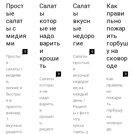
Прост
Салат
Салат
Как
ые
ы
ы
прави
салат
котор
вкусн
льно
ы с
ые не
ые
пожар
мидия
надо
недоро
ить
ми
варить
гие
горбуш
и
у на
0
0
Просты
Салаты
кроши
сковор
е
простые
ть
оде
салаты с
и
0
0
мидиям
вкусные
Салаты
Как
и,
недорог
которы
правиль
легкие и
ие на
е не
но
быстры
каждый
надо
пожари
е в
день /
варить
ть
пригото
Рецепт
и
горбушу
влении,
ы с фото
крошит
на
7
Что
ь,
сковоро
вкусных
греха
рецепт
де,
рецепто
таить, у