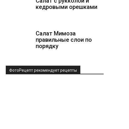
Салат с рукколой и
кедровыми орешками
Салат Мимоза
правильные слои по
порядку
ФотоРецепт рекомендует рецепты