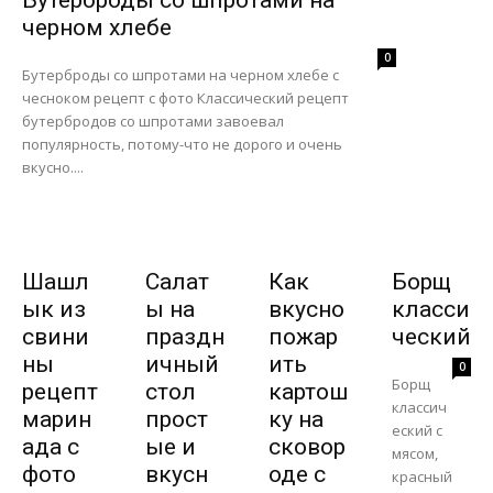
черном хлебе
0
Бутерброды со шпротами на черном хлебе с
чесноком рецепт с фото Классический рецепт
бутербродов со шпротами завоевал
популярность, потому-что не дорого и очень
вкусно....
Шашл
Салат
Как
Борщ
ык из
ы на
вкусно
класси
свини
праздн
пожар
ческий
ны
ичный
ить
0
Борщ
рецепт
стол
картош
классич
марин
прост
ку на
еский с
ада с
ые и
сковор
мясом,
фото
вкусн
оде с
красный