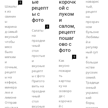
ые
корочк
наварис
0
Шашлы
тый,
рецепт
ой с
к из
рецепт
ы с
луком
свинин
на
фото
и
ы
прозрач
салом,
марина
ном
0
Салаты
рецепт
д самый
бульоне
на
вкусный
Любимы
пошаг
праздни
чтобы
й и
ово с
чный
мясо
регуляр
фото
стол
было
ный суп
простые
мягким
0
в
Как
и
и
больши
вкусно
вкусные
сочным,
нстве
пожари
рецепт
рецепт
русских
ть
ы с фото
ы на
семей.
картош
Пригото
кефире,
Традици
ку на
вить на
минера
онный
сковоро
праздни
лке и
украинс
де с
чный
лимоне
кий
корочко
стол
Отправ
борщ
й с
вкусные
иться на
готовит