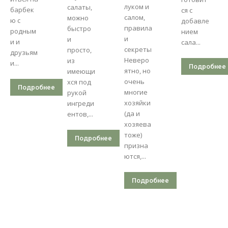
луком и
салаты,
барбек
ся с
салом,
можно
ю с
добавле
правила
быстро
родным
нием
и
и
и и
сала...
секреты
просто,
друзьям
Неверо
из
и...
Подробнее
ятно, но
имеющи
очень
хся под
Подробнее
многие
рукой
хозяйки
ингреди
(да и
ентов,...
хозяева
тоже)
Подробнее
призна
ются,...
Подробнее