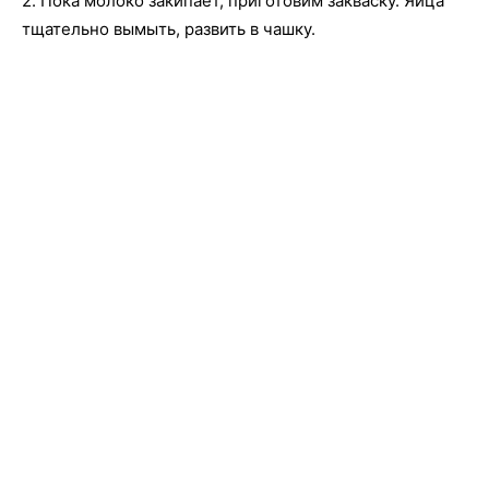
2. Пока молоко закипает, приготовим закваску. Яйца
тщательно вымыть, развить в чашку.