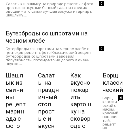
Салаты к шашлыку на природе рецепты с фото
0
простые и вкусные Сочный салат из свежих
овощей – это самая лучшая закуска и гарнир к
шашлыку....
Бутерброды со шпротами на
черном хлебе
Бутерброды со шпротами на черном хлебе с
0
чесноком рецепт с фото Классический рецепт
бутербродов со шпротами завоевал
популярность, потому-что не дорого и очень
вкусно....
Шашл
Салат
Как
Борщ
ык из
ы на
вкусно
класси
свини
праздн
пожар
ческий
ны
ичный
ить
Борщ
0
классич
рецепт
стол
картош
еский с
мясом,
марин
прост
ку на
красный
наварис
ада с
ые и
сковор
тый,
рецепт
фото
вкусн
оде с
на