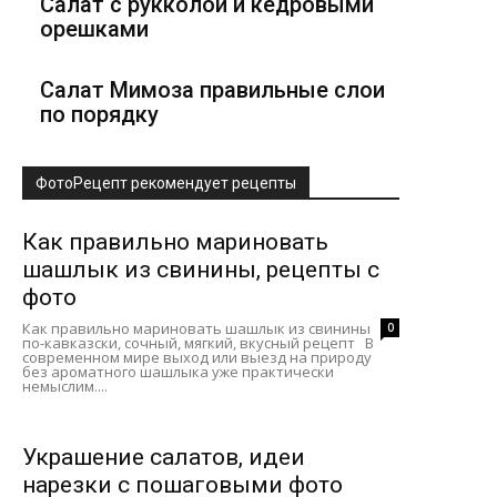
Салат с рукколой и кедровыми
орешками
Салат Мимоза правильные слои
по порядку
ФотоРецепт рекомендует рецепты
Как правильно мариновать
шашлык из свинины, рецепты с
фото
Как правильно мариновать шашлык из свинины
0
по-кавказски, сочный, мягкий, вкусный рецепт В
современном мире выход или выезд на природу
без ароматного шашлыка уже практически
немыслим....
Украшение салатов, идеи
нарезки с пошаговыми фото