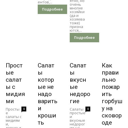
ятно, но
ентов,...
очень
многие
Подробнее
хозяйки
(да и
хозяева
тоже)
призна
ются,...
Подробнее
Прост
Салат
Салат
Как
ые
ы
ы
прави
салат
котор
вкусн
льно
ы с
ые не
ые
пожар
мидия
надо
недоро
ить
ми
варить
гие
горбуш
и
у на
Просты
Салаты
0
0
е
простые
кроши
сковор
салаты с
и
мидиям
вкусные
ть
оде
и,
недорог
легкие и
ие на