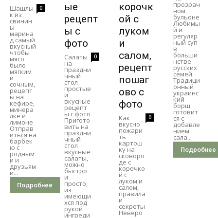
прозрач
ые
корочк
Шашлы
0
ном
к из
бульоне
рецепт
ой с
свинин
Любимы
ы
ы с
луком
й и
марина
регуляр
д самый
фото
и
ный суп
вкусный
в
чтобы
салом,
больши
Салаты
0
мясо
нстве
на
было
рецепт
русских
праздни
мягким
семей.
чный
и
пошаг
Традици
стол
сочным,
онный
простые
рецепт
ово с
украинс
и
ы на
кий
вкусные
фото
кефире,
борщ
рецепт
минера
готовит
ы с фото
лке и
Как
0
ся с
Пригото
лимоне
вкусно
добавле
вить на
Отправ
пожари
нием
праздни
иться на
ть
сала...
чный
барбек
картош
стол
ю с
ку на
Подробнее
вкусные
родным
сковоро
салаты,
и и
де с
можно
друзьям
корочко
быстро
и...
й с
и
луком и
просто,
Подробнее
салом,
из
правила
имеющи
и
хся под
секреты
рукой
Неверо
ингреди