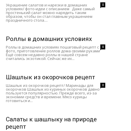
Украшение салатов и нарезки в домашних
0
условиях/ фото-идеи с описанием Даже самый
простенький салат можно нарядить таким
образом, чтобы он стал главным украшением
праздничного стола....
Роллы в домашних условиях
Роллы в домашних условиях пошаговый рецепт с
0
фото, приготовление роллов дома своими руками
Ещё совсем недавно роллы в нашей стране
считались экзотикой. Сейчас же их...
Шашлык из окорочков рецепт
Шашлык из окорочков рецепт/ Маринады для
0
окорочков Шашлык из куриных окорочков давно
пользуется популярностью. Прежде всего, из-за
экономии средств и времени. Мясо курицы
готовиться и...
Салаты к шашлыку на природе
рецепт