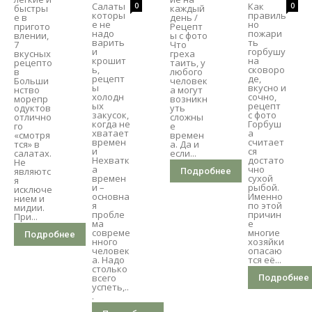
Салаты
Как
0
0
быстры
каждый
которы
правиль
е в
день /
е не
но
пригото
Рецепт
надо
пожари
влении,
ы с фото
варить
ть
7
Что
и
горбушу
вкусных
греха
крошит
на
рецепто
таить, у
ь,
сковоро
в
любого
рецепт
де,
Больши
человек
ы
вкусно и
нство
а могут
холодн
сочно,
морепр
возникн
ых
рецепт
одуктов
уть
закусок,
с фото
отлично
сложны
когда не
Горбуш
го
е
хватает
а
«смотря
времен
времен
считает
тся» в
а. Да и
и
ся
салатах.
если...
Нехватк
достато
Не
а
чно
являютс
Подробнее
времен
сухой
я
и –
рыбой.
исключе
основна
Именно
нием и
я
по этой
мидии.
пробле
причин
При...
ма
е
совреме
многие
Подробнее
нного
хозяйки
человек
опасаю
а. Надо
тся её...
столько
всего
Подробнее
успеть,..
.