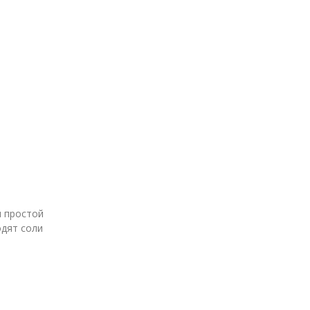
и простой
одят соли