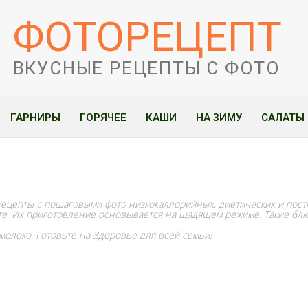
ФОТОРЕЦЕПТ
ВКУСНЫЕ РЕЦЕПТЫ С ФОТО
ГАРНИРЫ
ГОРЯЧЕЕ
КАШИ
НА ЗИМУ
САЛАТЫ
Рецепты с пошаговыми фото низкокаллорийных, диетических и пост
е. Их приготовление основывается на щадящем режиме. Такие блюд
молоко. Готовьте на Здоровье для всей семьи!