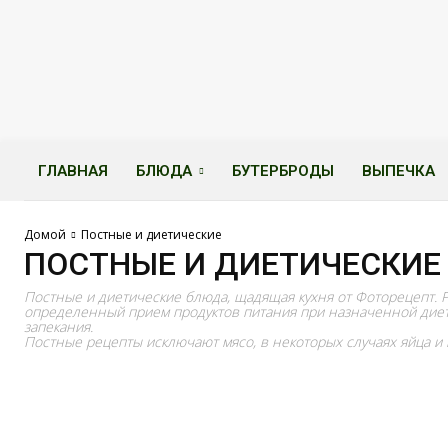
ГЛАВНАЯ
БЛЮДА
БУТЕРБРОДЫ
ВЫПЕЧКА
Домой
Постные и диетические
ПОСТНЫЕ И ДИЕТИЧЕСКИЕ
Постные и диетические блюда, щадящая кухня от Фоторецепт. 
определенный прием продуктов питания при назначенной диет
запекания.
Постные рецепты исключают мясо, в некоторых случаях яйца и 