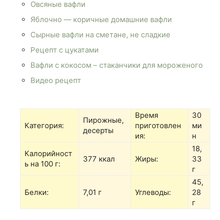
Овсяные вафли
Яблочно — коричные домашние вафли
Сырные вафли на сметане, не сладкие
Рецепт с цукатами
Вафли с кокосом – стаканчики для мороженого
Видео рецепт
Время
30
Пирожные,
Категория:
приготовлен
ми
десерты
ия:
н
18,
Калорийност
377 ккал
Жиры:
33
ь на 100 г:
г
45,
Белки:
7,01 г
Углеводы:
28
г