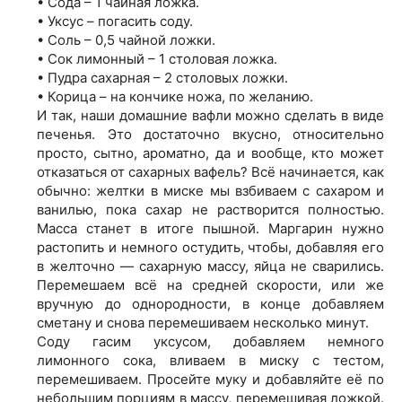
• Сода – 1 чайная ложка.
• Уксус – погасить соду.
• Соль – 0,5 чайной ложки.
• Сок лимонный – 1 столовая ложка.
• Пудра сахарная – 2 столовых ложки.
• Корица – на кончике ножа, по желанию.
И так, наши домашние вафли можно сделать в виде
печенья. Это достаточно вкусно, относительно
просто, сытно, ароматно, да и вообще, кто может
отказаться от сахарных вафель? Всё начинается, как
обычно: желтки в миске мы взбиваем с сахаром и
ванилью, пока сахар не растворится полностью.
Масса станет в итоге пышной. Маргарин нужно
растопить и немного остудить, чтобы, добавляя его
в желточно — сахарную массу, яйца не сварились.
Перемешаем всё на средней скорости, или же
вручную до однородности, в конце добавляем
сметану и снова перемешиваем несколько минут.
Соду гасим уксусом, добавляем немного
лимонного сока, вливаем в миску с тестом,
перемешиваем. Просейте муку и добавляйте её по
небольшим порциям в массу, перемешивая ложкой.