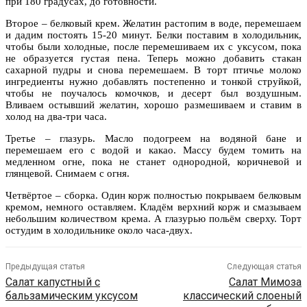
при 180 градусах, до готовности.
Второе – белковый крем. Желатин растопим в воде, перемешаем
и дадим постоять 15-20 минут. Белки поставим в холодильник,
чтобы были холодные, после перемешиваем их с уксусом, пока
не образуется густая пена. Теперь можно добавить стакан
сахарной пудры и снова перемешаем. В торт птичье молоко
ингредиенты нужно добавлять постепенно и тонкой струйкой,
чтобы не поучалось комочков, и десерт был воздушным.
Вливаем остывший желатин, хорошо размешиваем и ставим в
холод на два-три часа.
Третье – глазурь. Масло подогреем на водяной бане и
перемешаем его с водой и какао. Массу будем томить на
медленном огне, пока не станет однородной, коричневой и
глянцевой. Снимаем с огня.
Четвёртое – сборка. Один корж полностью покрываем белковым
кремом, немного оставляем. Кладём верхний корж и смазываем
небольшим количеством крема. А глазурью польём сверху. Торт
остудим в холодильнике около часа-двух.
Предыдущая статья
Следующая статья
Салат капустный с
Салат Мимоза
бальзамическим уксусом
классический слоеный