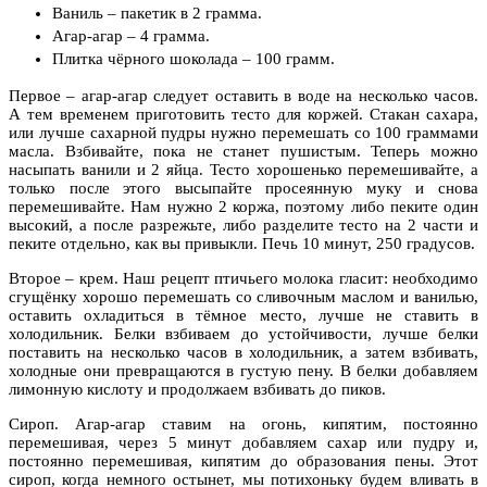
Ваниль – пакетик в 2 грамма.
Агар-агар – 4 грамма.
Плитка чёрного шоколада – 100 грамм.
Первое – агар-агар следует оставить в воде на несколько часов.
А тем временем приготовить тесто для коржей. Стакан сахара,
или лучше сахарной пудры нужно перемешать со 100 граммами
масла. Взбивайте, пока не станет пушистым. Теперь можно
насыпать ванили и 2 яйца. Тесто хорошенько перемешивайте, а
только после этого высыпайте просеянную муку и снова
перемешивайте. Нам нужно 2 коржа, поэтому либо пеките один
высокий, а после разрежьте, либо разделите тесто на 2 части и
пеките отдельно, как вы привыкли. Печь 10 минут, 250 градусов.
Второе – крем. Наш рецепт птичьего молока гласит: необходимо
сгущёнку хорошо перемешать со сливочным маслом и ванилью,
оставить охладиться в тёмное место, лучше не ставить в
холодильник. Белки взбиваем до устойчивости, лучше белки
поставить на несколько часов в холодильник, а затем взбивать,
холодные они превращаются в густую пену. В белки добавляем
лимонную кислоту и продолжаем взбивать до пиков.
Сироп. Агар-агар ставим на огонь, кипятим, постоянно
перемешивая, через 5 минут добавляем сахар или пудру и,
постоянно перемешивая, кипятим до образования пены. Этот
сироп, когда немного остынет, мы потихоньку будем вливать в