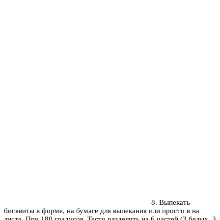
8. Выпекать
бисквиты в форме, на бумаге для выпекания или просто в на
листе. При 180 градусов. Тесто разделить на 6 частей (3 белых, 3