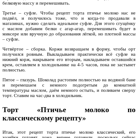
белковую массу и перемешивать.
Третье – суфле. Чтобы рецепт торта птичье молоко нас не
подвёл, и получилось тоже, что и когда-то продавали в
магазинах, нужно сделать идеальное суфле. Для этого сгущёнку
с маслом добавим белки с агар-агар, перемешивать будет в
миксере или вручную до образования лёгкой, но плотной массы
– суфле.
Четвёртое – сборка. Коржи возвращаем в форму, чтобы орт
получился ровным. Выкладываем практически всё суфле на
нижний корж, накрываем его вторым, накладываем оставшийся
крем, оставляем в холодильнике на 4-5 часов, пока не застынет
полностью.
Пятое – глазурь. Шоколад растопим полностью на водяной бане
и перемешаем с немного подогретым до комнатной
температуры маслом, даём немного остыть, и поливаем сверху
торт. Ставим на час-два в холодильник.
Торт «Птичье молоко по
классическому рецепту»
Итак, этот рецепт торта птичье молоко классический, его
хозяйки готовят дома, вернее готовили, поскольку сейчас