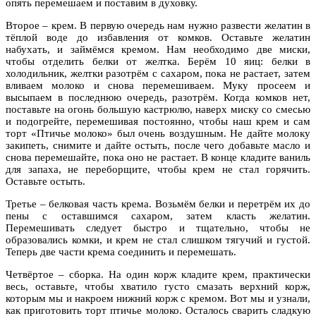
опять перемешаем и поставим в духовку.
Второе – крем. В первую очередь нам нужно развести желатин в
тёплой воде до избавления от комков. Оставьте желатин
набухать, и займёмся кремом. Нам необходимо две миски,
чтобы отделить белки от желтка. Берём 10 яиц: белки в
холодильник, желтки разотрём с сахаром, пока не растает, затем
вливаем молоко и снова перемешиваем. Муку просеем и
высыпаем в последнюю очередь, разотрём. Когда комков нет,
поставьте на огонь большую кастрюлю, наверх миску со смесью
и подогрейте, перемешивая постоянно, чтобы наш крем и сам
торт «Птичье молоко» был очень воздушным. Не дайте молоку
закипеть, снимите и дайте остыть, после чего добавьте масло и
снова перемешайте, пока оно не растает. В конце кладите ваниль
для запаха, не переборщите, чтобы крем не стал горячить.
Оставьте остыть.
Третье – белковая часть крема. Возьмём белки и перетрём их до
пены с оставшимся сахаром, затем класть желатин.
Перемешивать следует быстро и тщательно, чтобы не
образовались комки, и крем не стал слишком тягучий и густой.
Теперь две части крема соединить и перемешать.
Четвёртое – сборка. На один корж кладите крем, практически
весь, оставьте, чтобы хватило густо смазать верхний корж,
которым мы и накроем нижний корж с кремом. Вот мы и узнали,
как приготовить торт птичье молоко. Осталось сварить сладкую