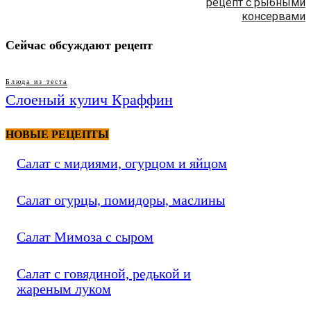
рецепт с рыбными
консервами
Сейчас обсуждают рецепт
Блюда из теста
Слоеный кулич Краффин
НОВЫЕ РЕЦЕПТЫ
Салат с мидиями, огурцом и яйцом
Салат огурцы, помидоры, маслины
Салат Мимоза с сыром
Салат с говядиной, редькой и
жареным луком