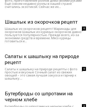
фото, приготовление роллов дома своими руками
Ещё совсем недавно роллы в нашей стране
считались экзотикой. Сейчас же их...
Шашлык из окорочков рецепт
Шашлык из окорочков рецепт/ Маринады для
0
окорочков Шашлык из куриных окорочков давно
пользуется популярностью. Прежде всего, из-за
экономии средств и времени. Мясо курицы
готовиться и...
Салаты к шашлыку на природе
рецепт
Салаты к шашлыку на природе рецепты с фото
0
простые и вкусные Сочный салат из свежих
овощей – это самая лучшая закуска и гарнир к
шашлыку....
Бутерброды со шпротами на
черном хлебе
Бутерброды со шпротами на черном хлебе с
0