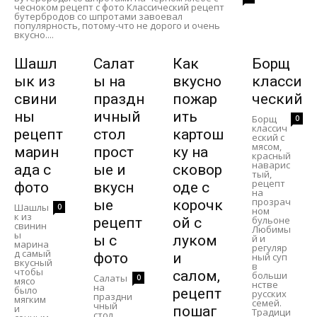
чесноком рецепт с фото Классический рецепт
бутербродов со шпротами завоевал
популярность, потому-что не дорого и очень
вкусно....
Шашл
Салат
Как
Борщ
ык из
ы на
вкусно
класси
свини
праздн
пожар
ческий
ны
ичный
ить
Борщ
0
классич
рецепт
стол
картош
еский с
мясом,
марин
прост
ку на
красный
наварис
ада с
ые и
сковор
тый,
рецепт
фото
вкусн
оде с
на
прозрач
ые
корочк
Шашлы
0
ном
к из
бульоне
рецепт
ой с
свинин
Любимы
ы
ы с
луком
й и
марина
регуляр
д самый
фото
и
ный суп
вкусный
в
чтобы
салом,
больши
Салаты
0
мясо
нстве
на
было
рецепт
русских
праздни
мягким
семей.
чный
и
пошаг
Традици
стол