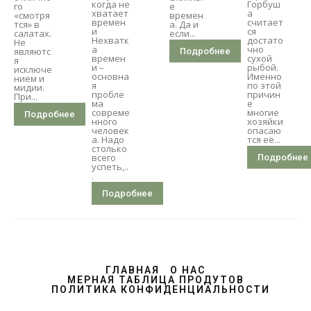
когда не
Горбуш
го
е
хватает
а
«смотря
времен
времен
считает
тся» в
а. Да и
и
ся
салатах.
если...
Нехватк
достато
Не
а
чно
являютс
Подробнее
времен
сухой
я
и –
рыбой.
исключе
основна
Именно
нием и
я
по этой
мидии.
пробле
причин
При...
ма
е
совреме
многие
Подробнее
нного
хозяйки
человек
опасаю
а. Надо
тся её...
столько
всего
Подробнее
успеть,..
.
Подробнее
ГЛАВНАЯ
О НАС
МЕРНАЯ ТАБЛИЦА ПРОДУТОВ
ПОЛИТИКА КОНФИДЕНЦИАЛЬНОСТИ