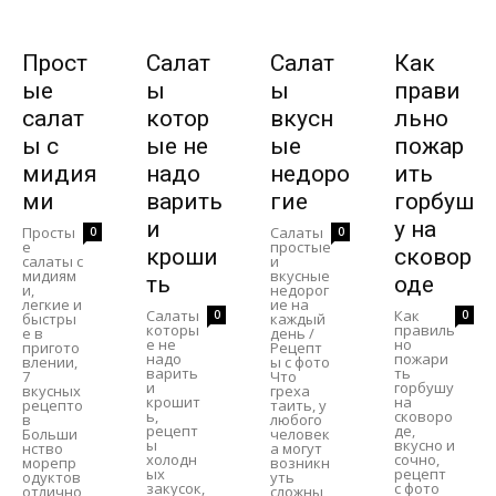
Прост
Салат
Салат
Как
ые
ы
ы
прави
салат
котор
вкусн
льно
ы с
ые не
ые
пожар
мидия
надо
недоро
ить
ми
варить
гие
горбуш
и
у на
Просты
Салаты
0
0
е
простые
кроши
сковор
салаты с
и
мидиям
вкусные
ть
оде
и,
недорог
легкие и
ие на
Салаты
Как
0
0
быстры
каждый
которы
правиль
е в
день /
е не
но
пригото
Рецепт
надо
пожари
влении,
ы с фото
варить
ть
7
Что
и
горбушу
вкусных
греха
крошит
на
рецепто
таить, у
ь,
сковоро
в
любого
рецепт
де,
Больши
человек
ы
вкусно и
нство
а могут
холодн
сочно,
морепр
возникн
ых
рецепт
одуктов
уть
закусок,
с фото
отлично
сложны