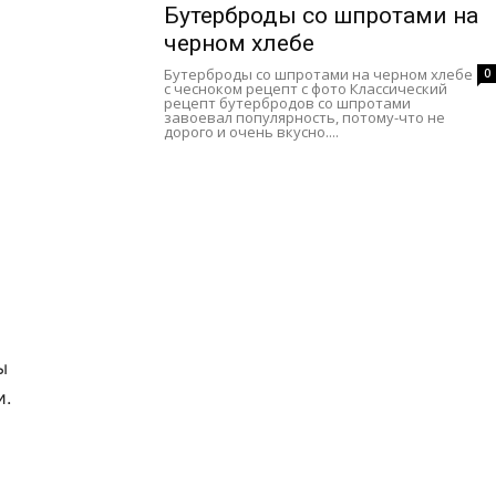
Бутерброды со шпротами на
черном хлебе
Бутерброды со шпротами на черном хлебе
0
с чесноком рецепт с фото Классический
рецепт бутербродов со шпротами
завоевал популярность, потому-что не
дорого и очень вкусно....
ы
и.