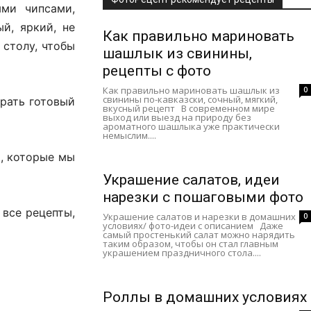
ыми чипсами,
й, яркий, не
Как правильно мариновать
 столу, чтобы
шашлык из свинины,
рецепты с фото
Как правильно мариновать шашлык из
0
свинины по-кавказски, сочный, мягкий,
брать готовый
вкусный рецепт В современном мире
выход или выезд на природу без
ароматного шашлыка уже практически
немыслим....
», которые мы
Украшение салатов, идеи
нарезки с пошаговыми фото
 все рецепты,
Украшение салатов и нарезки в домашних
0
условиях/ фото-идеи с описанием Даже
самый простенький салат можно нарядить
таким образом, чтобы он стал главным
украшением праздничного стола....
Роллы в домашних условиях