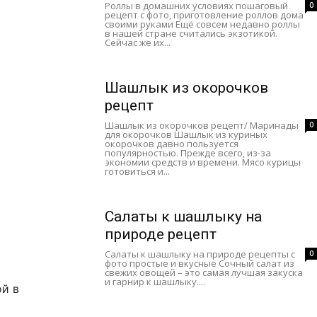
Роллы в домашних условиях пошаговый
0
рецепт с фото, приготовление роллов дома
своими руками Ещё совсем недавно роллы
в нашей стране считались экзотикой.
Сейчас же их...
Шашлык из окорочков
рецепт
Шашлык из окорочков рецепт/ Маринады
0
для окорочков Шашлык из куриных
окорочков давно пользуется
популярностью. Прежде всего, из-за
экономии средств и времени. Мясо курицы
готовиться и...
Салаты к шашлыку на
природе рецепт
Салаты к шашлыку на природе рецепты с
0
фото простые и вкусные Сочный салат из
свежих овощей – это самая лучшая закуска
и гарнир к шашлыку....
ой в