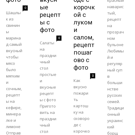
красный
ые
корочк
наварис
0
Шашлы
тый,
рецепт
ой с
к из
рецепт
ы с
луком
свинин
на
фото
и
ы
прозрач
салом,
марина
ном
0
Салаты
рецепт
д самый
бульоне
на
вкусный
Любимы
пошаг
праздни
чтобы
й и
ово с
чный
мясо
регуляр
фото
стол
было
ный суп
простые
мягким
0
в
Как
и
и
больши
вкусно
вкусные
сочным,
нстве
пожари
рецепт
рецепт
русских
ть
ы с фото
ы на
семей.
картош
Пригото
кефире,
Традици
ку на
вить на
минера
онный
сковоро
праздни
лке и
украинс
де с
чный
лимоне
кий
корочко
стол
Отправ
борщ