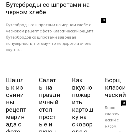
Бутерброды со шпротами на
черном хлебе
0
Бутерброды со шпротами на черном хлебе с
чесноком рецепт с фото Классический рецепт
бутербродов со шпротами завоевал
популярность, потому-что не дорого и очень
вкусно....
Шашл
Салат
Как
Борщ
ык из
ы на
вкусно
класси
свини
праздн
пожар
ческий
ны
ичный
ить
0
Борщ
рецепт
стол
картош
классич
марин
прост
ку на
еский с
ада с
ые и
сковор
мясом,
фото
вкусн
оде с