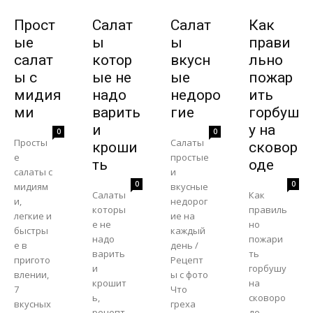
Прост
Салат
Салат
Как
ые
ы
ы
прави
салат
котор
вкусн
льно
ы с
ые не
ые
пожар
мидия
надо
недоро
ить
ми
варить
гие
горбуш
и
у на
0
0
Просты
Салаты
кроши
сковор
е
простые
ть
оде
салаты с
и
0
0
мидиям
вкусные
Салаты
Как
и,
недорог
которы
правиль
легкие и
ие на
е не
но
быстры
каждый
надо
пожари
е в
день /
варить
ть
пригото
Рецепт
и
горбушу
влении,
ы с фото
крошит
на
7
Что
ь,
сковоро
вкусных
греха
рецепт
де,