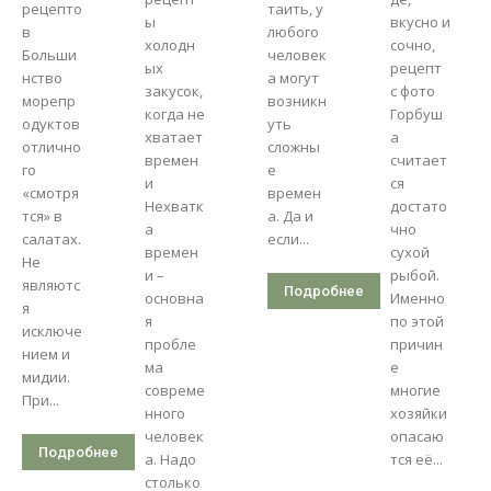
рецепто
таить, у
ы
вкусно и
в
любого
холодн
сочно,
Больши
человек
ых
рецепт
нство
а могут
закусок,
с фото
морепр
возникн
когда не
Горбуш
одуктов
уть
хватает
а
отлично
сложны
времен
считает
го
е
и
ся
«смотря
времен
Нехватк
достато
тся» в
а. Да и
а
чно
салатах.
если...
времен
сухой
Не
и –
рыбой.
являютс
Подробнее
основна
Именно
я
я
по этой
исключе
пробле
причин
нием и
ма
е
мидии.
совреме
многие
При...
нного
хозяйки
человек
опасаю
Подробнее
а. Надо
тся её...
столько