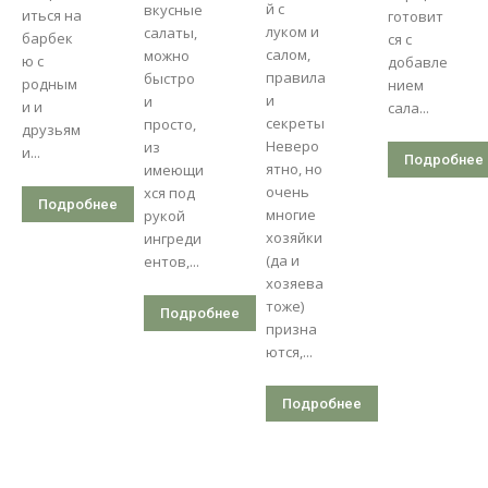
й с
вкусные
иться на
готовит
луком и
салаты,
барбек
ся с
салом,
можно
ю с
добавле
правила
быстро
родным
нием
и
и
и и
сала...
секреты
просто,
друзьям
Неверо
из
и...
Подробнее
ятно, но
имеющи
очень
хся под
Подробнее
многие
рукой
хозяйки
ингреди
(да и
ентов,...
хозяева
тоже)
Подробнее
призна
ются,...
Подробнее