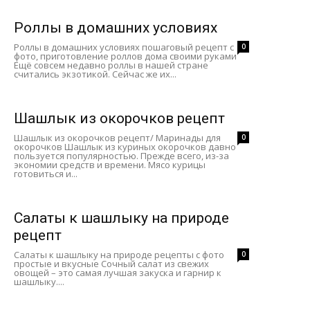
Роллы в домашних условиях
Роллы в домашних условиях пошаговый рецепт с
0
фото, приготовление роллов дома своими руками
Ещё совсем недавно роллы в нашей стране
считались экзотикой. Сейчас же их...
Шашлык из окорочков рецепт
Шашлык из окорочков рецепт/ Маринады для
0
окорочков Шашлык из куриных окорочков давно
пользуется популярностью. Прежде всего, из-за
экономии средств и времени. Мясо курицы
готовиться и...
Салаты к шашлыку на природе
рецепт
Салаты к шашлыку на природе рецепты с фото
0
простые и вкусные Сочный салат из свежих
овощей – это самая лучшая закуска и гарнир к
шашлыку....