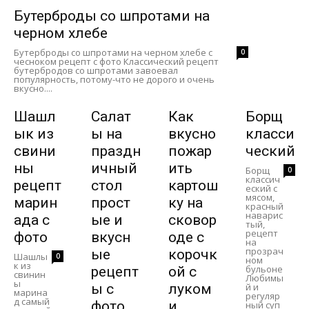
Бутерброды со шпротами на
черном хлебе
Бутерброды со шпротами на черном хлебе с
0
чесноком рецепт с фото Классический рецепт
бутербродов со шпротами завоевал
популярность, потому-что не дорого и очень
вкусно....
Шашл
Салат
Как
Борщ
ык из
ы на
вкусно
класси
свини
праздн
пожар
ческий
ны
ичный
ить
Борщ
0
классич
рецепт
стол
картош
еский с
мясом,
марин
прост
ку на
красный
наварис
ада с
ые и
сковор
тый,
рецепт
фото
вкусн
оде с
на
прозрач
ые
корочк
Шашлы
0
ном
к из
бульоне
рецепт
ой с
свинин
Любимы
ы
ы с
луком
й и
марина
регуляр
д самый
фото
и
ный суп