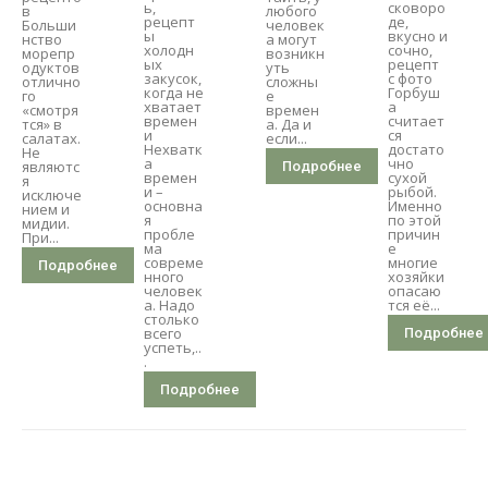
ь,
сковоро
в
любого
рецепт
де,
Больши
человек
ы
вкусно и
нство
а могут
холодн
сочно,
морепр
возникн
ых
рецепт
одуктов
уть
закусок,
с фото
отлично
сложны
когда не
Горбуш
го
е
хватает
а
«смотря
времен
времен
считает
тся» в
а. Да и
и
ся
салатах.
если...
Нехватк
достато
Не
а
чно
являютс
Подробнее
времен
сухой
я
и –
рыбой.
исключе
основна
Именно
нием и
я
по этой
мидии.
пробле
причин
При...
ма
е
совреме
многие
Подробнее
нного
хозяйки
человек
опасаю
а. Надо
тся её...
столько
всего
Подробнее
успеть,..
.
Подробнее