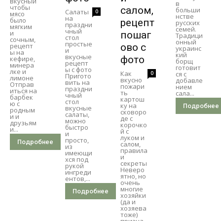
вкусный
в
чтобы
салом,
больши
Салаты
0
мясо
нстве
на
было
рецепт
русских
праздни
мягким
семей.
чный
и
пошаг
Традици
стол
сочным,
онный
простые
рецепт
ово с
украинс
и
ы на
кий
вкусные
фото
кефире,
борщ
рецепт
минера
готовит
ы с фото
лке и
Как
0
ся с
Пригото
лимоне
вкусно
добавле
вить на
Отправ
пожари
нием
праздни
иться на
ть
сала...
чный
барбек
картош
стол
ю с
ку на
Подробнее
вкусные
родным
сковоро
салаты,
и и
де с
можно
друзьям
корочко
быстро
и...
й с
и
луком и
просто,
Подробнее
салом,
из
правила
имеющи
и
хся под
секреты
рукой
Неверо
ингреди
ятно, но
ентов,...
очень
многие
Подробнее
хозяйки
(да и
хозяева
тоже)
призна