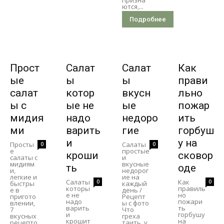
ются,...
Подробнее
Прост
Салат
Салат
Как
ые
ы
ы
прави
салат
котор
вкусн
льно
ы с
ые не
ые
пожар
мидия
надо
недоро
ить
ми
варить
гие
горбуш
и
у на
Просты
Салаты
0
0
е
простые
кроши
сковор
салаты с
и
мидиям
вкусные
ть
оде
и,
недорог
легкие и
ие на
Салаты
Как
0
0
быстры
каждый
которы
правиль
е в
день /
е не
но
пригото
Рецепт
надо
пожари
влении,
ы с фото
варить
ть
7
Что
и
горбушу
вкусных
греха
крошит
на
рецепто
таить, у