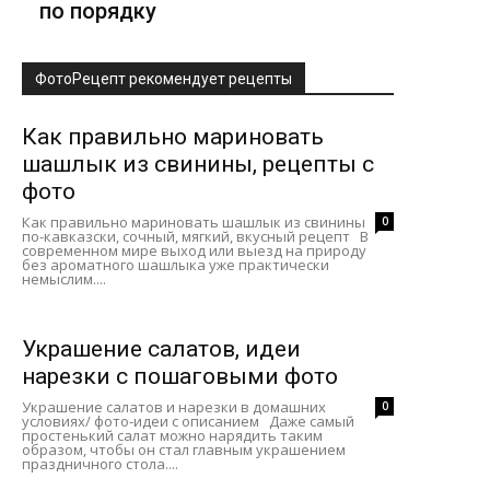
по порядку
ФотоРецепт рекомендует рецепты
Как правильно мариновать
шашлык из свинины, рецепты с
фото
Как правильно мариновать шашлык из свинины
0
по-кавказски, сочный, мягкий, вкусный рецепт В
современном мире выход или выезд на природу
без ароматного шашлыка уже практически
немыслим....
Украшение салатов, идеи
нарезки с пошаговыми фото
Украшение салатов и нарезки в домашних
0
условиях/ фото-идеи с описанием Даже самый
простенький салат можно нарядить таким
образом, чтобы он стал главным украшением
праздничного стола....