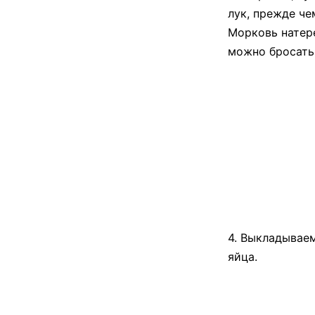
лук, прежде че
Морковь натере
можно бросать
4. Выкладываем
яйца.